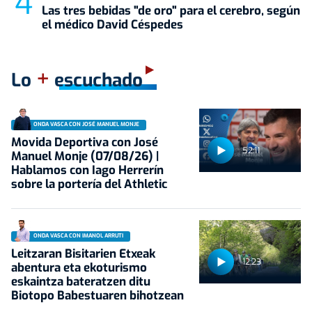
Las tres bebidas "de oro" para el cerebro, según
el médico David Céspedes
+
Lo
escuchado
ONDA VASCA CON JOSÉ MANUEL MONJE
Movida Deportiva con José
52:11
Manuel Monje (07/08/26) |
Hablamos con Iago Herrerín
sobre la portería del Athletic
ONDA VASCA CON IMANOL ARRUTI
Leitzaran Bisitarien Etxeak
12:23
abentura eta ekoturismo
eskaintza bateratzen ditu
Biotopo Babestuaren bihotzean