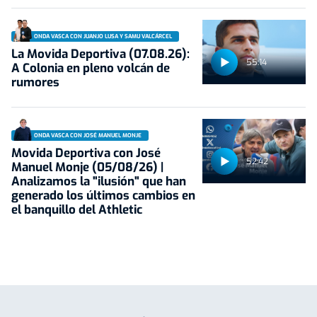
ONDA VASCA CON JUANJO LUSA Y SAMU VALCÁRCEL
La Movida Deportiva (07.08.26):
55:14
A Colonia en pleno volcán de
rumores
ONDA VASCA CON JOSÉ MANUEL MONJE
Movida Deportiva con José
52:42
Manuel Monje (05/08/26) |
Analizamos la "ilusión" que han
generado los últimos cambios en
el banquillo del Athletic