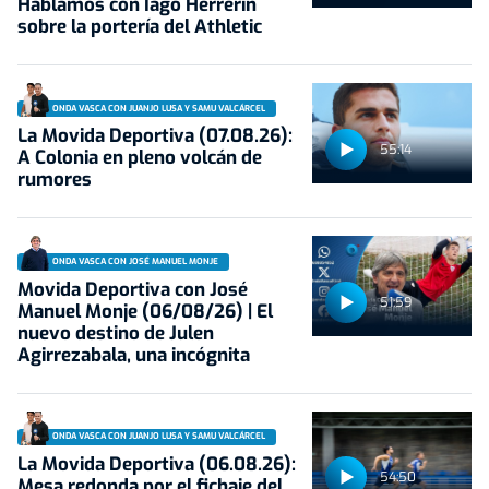
Hablamos con Iago Herrerín
sobre la portería del Athletic
ONDA VASCA CON JUANJO LUSA Y SAMU VALCÁRCEL
La Movida Deportiva (07.08.26):
55:14
A Colonia en pleno volcán de
rumores
ONDA VASCA CON JOSÉ MANUEL MONJE
Movida Deportiva con José
51:59
Manuel Monje (06/08/26) | El
nuevo destino de Julen
Agirrezabala, una incógnita
ONDA VASCA CON JUANJO LUSA Y SAMU VALCÁRCEL
La Movida Deportiva (06.08.26):
54:50
Mesa redonda por el fichaje del