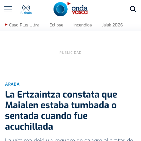
Bus
Bizkaia
Caso Plus Ultra
Eclipse
Incendios
Jaiak 2026
ARABA
La Ertzaintza constata que
Maialen estaba tumbada o
sentada cuando fue
acuchillada
La víctima dejó un reguero de sangre al tratar de