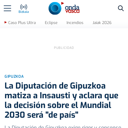
Bus
Bizkaia
Caso Plus Ultra
Eclipse
Incendios
Jaiak 2026
GIPUZKOA
La Diputación de Gipuzkoa
matiza a Insausti y aclara que
la decisión sobre el Mundial
2030 será "de país"
La Diputación de Gipuzkoa exige rigor y consenso