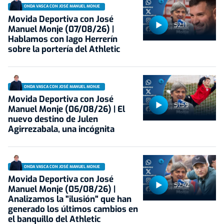
ONDA VASCA CON JOSÉ MANUEL MONJE
Movida Deportiva con José
52:11
Manuel Monje (07/08/26) |
Hablamos con Iago Herrerín
sobre la portería del Athletic
ONDA VASCA CON JOSÉ MANUEL MONJE
Movida Deportiva con José
51:59
Manuel Monje (06/08/26) | El
nuevo destino de Julen
Agirrezabala, una incógnita
ONDA VASCA CON JOSÉ MANUEL MONJE
Movida Deportiva con José
52:42
Manuel Monje (05/08/26) |
Analizamos la "ilusión" que han
generado los últimos cambios en
el banquillo del Athletic