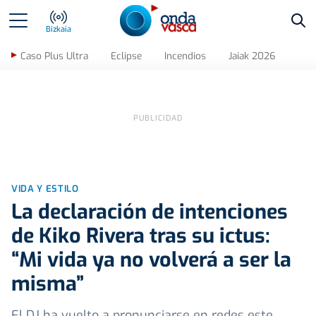
Bus
Bizkaia
Caso Plus Ultra
Eclipse
Incendios
Jaiak 2026
VIDA Y ESTILO
La declaración de intenciones
de Kiko Rivera tras su ictus:
“Mi vida ya no volverá a ser la
misma”
El DJ ha vuelto a pronunciarse en redes este