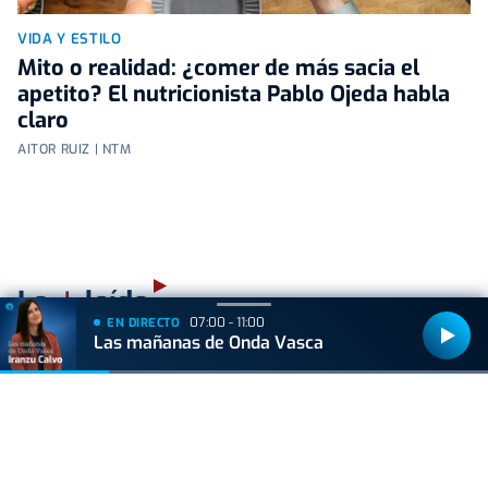
VIDA Y ESTILO
Mito o realidad: ¿comer de más sacia el
apetito? El nutricionista Pablo Ojeda habla
claro
AITOR RUIZ | NTM
+
Lo
leído
07:00 - 11:00
EN DIRECTO
Las mañanas de Onda Vasca
ACTUALIDAD
Hallan muerto a un recién nacido en un armario
después de que su madre ingresara en el
hospital por una hemorragia
GIPUZKOA