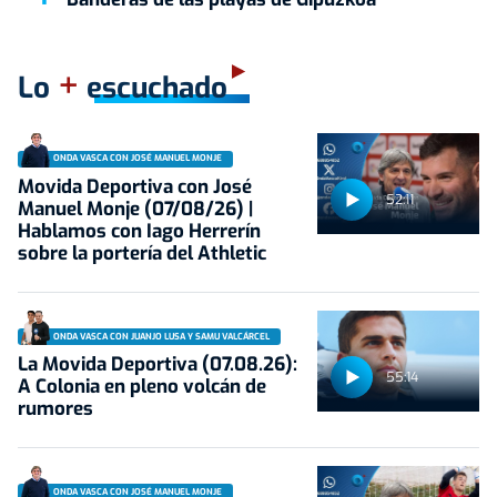
+
Lo
escuchado
ONDA VASCA CON JOSÉ MANUEL MONJE
Movida Deportiva con José
52:11
Manuel Monje (07/08/26) |
Hablamos con Iago Herrerín
sobre la portería del Athletic
ONDA VASCA CON JUANJO LUSA Y SAMU VALCÁRCEL
La Movida Deportiva (07.08.26):
55:14
A Colonia en pleno volcán de
rumores
ONDA VASCA CON JOSÉ MANUEL MONJE