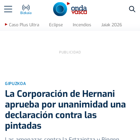
Bus
Bizkaia
Caso Plus Ultra
Eclipse
Incendios
Jaiak 2026
GIPUZKOA
La Corporación de Hernani
aprueba por unanimidad una
declaración contra las
pintadas
Las amenazas contra la Ertzaintza y Bingen