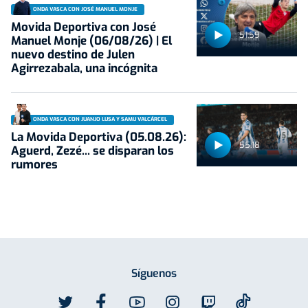
ONDA VASCA CON JOSÉ MANUEL MONJE
Movida Deportiva con José
51:59
Manuel Monje (06/08/26) | El
nuevo destino de Julen
Agirrezabala, una incógnita
ONDA VASCA CON JUANJO LUSA Y SAMU VALCÁRCEL
La Movida Deportiva (05.08.26):
55:18
Aguerd, Zezé... se disparan los
rumores
Síguenos