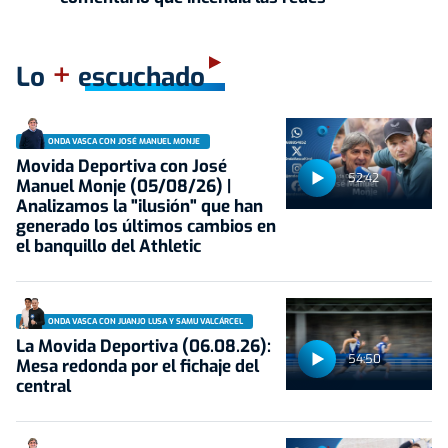
+
Lo
escuchado
ONDA VASCA CON JOSÉ MANUEL MONJE
Movida Deportiva con José
52:42
Manuel Monje (05/08/26) |
Analizamos la "ilusión" que han
generado los últimos cambios en
el banquillo del Athletic
ONDA VASCA CON JUANJO LUSA Y SAMU VALCÁRCEL
La Movida Deportiva (06.08.26):
54:50
Mesa redonda por el fichaje del
central