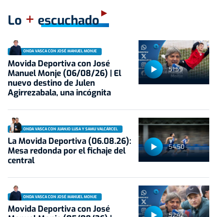
+
Lo
escuchado
ONDA VASCA CON JOSÉ MANUEL MONJE
Movida Deportiva con José
51:59
Manuel Monje (06/08/26) | El
nuevo destino de Julen
Agirrezabala, una incógnita
ONDA VASCA CON JUANJO LUSA Y SAMU VALCÁRCEL
La Movida Deportiva (06.08.26):
54:50
Mesa redonda por el fichaje del
central
ONDA VASCA CON JOSÉ MANUEL MONJE
Movida Deportiva con José
52:42