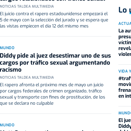
NOTICIAS TALDEA MULTIMEDIA
Lo 
El juicio contra el rapero estadounidense empezará el
5 de mayo con la selección del jurado y se espera que
ACTU
las vistas empiecen el día 12 del mismo mes
La au
presu
vícti
revel
MUNDO
viole
Diddy pide al juez desestimar uno de sus
cargos por tráfico sexual argumentando
racismo
VIDA 
#traf
NOTICIAS TALDEA MULTIMEDIA
movi
El rapero afronta el próximo mes de mayo un juicio
frena
por cargos federales de crimen organizado, tráfico
en in
sexual y transporte con fines de prostitución, de los
que se declara no culpable
MUND
El ju
MUNDO
Diddy