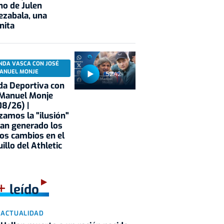
no de Julen
ezabala, una
nita
NDA VASCA CON JOSÉ
ANUEL MONJE
52:42
a Deportiva con
 Manuel Monje
8/26) |
zamos la "ilusión"
an generado los
os cambios en el
illo del Athletic
+
leído
ACTUALIDAD