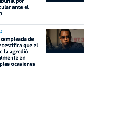
ribunal por
cular ante el
o
O
exempleada de
 testifica que el
o la agredió
almente en
ples ocasiones