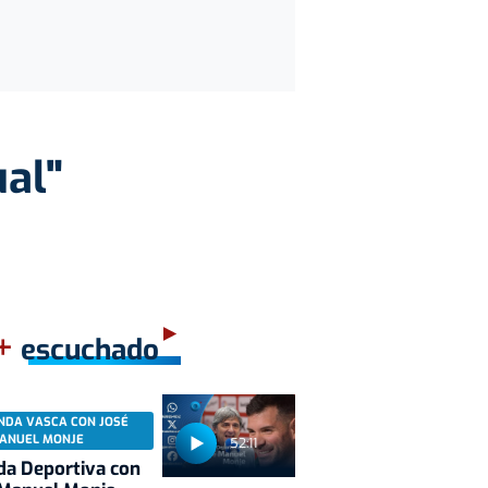
ual"
+
escuchado
NDA VASCA CON JOSÉ
ANUEL MONJE
52:11
a Deportiva con