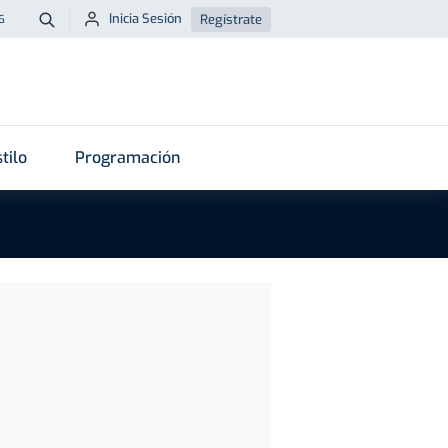
Inicia Sesión
Regístrate
6
Buscar
tilo
Programación