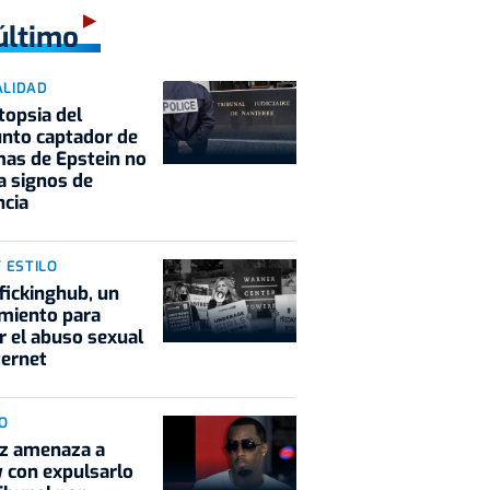
último
ALIDAD
topsia del
nto captador de
mas de Epstein no
a signos de
ncia
Y ESTILO
fickinghub, un
miento para
r el abuso sexual
ternet
O
ez amenaza a
 con expulsarlo