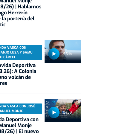
 Manuel Monje
08/26) | Hablamos
ago Herrerín
 la portería del
tic
NDA VASCA CON
UANJO LUSA Y SAMU
55:14
ALCÁRCEL
vida Deportiva
8.26): A Colonia
eno volcán de
res
NDA VASCA CON JOSÉ
ANUEL MONJE
51:59
a Deportiva con
 Manuel Monje
8/26) | El nuevo