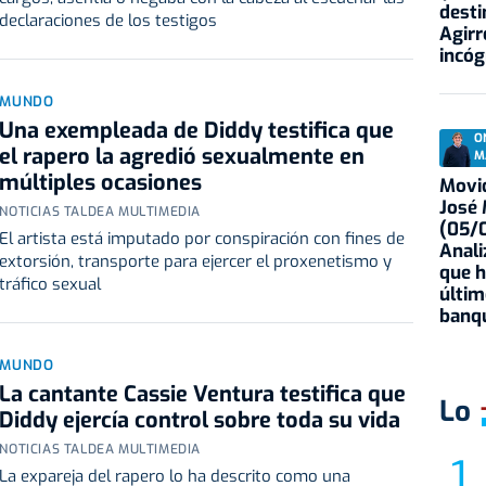
desti
declaraciones de los testigos
Agirr
incóg
MUNDO
Una exempleada de Diddy testifica que
O
el rapero la agredió sexualmente en
M
múltiples ocasiones
Movid
José
NOTICIAS TALDEA MULTIMEDIA
(05/0
El artista está imputado por conspiración con fines de
Anali
extorsión, transporte para ejercer el proxenetismo y
que h
tráfico sexual
últim
banqu
MUNDO
La cantante Cassie Ventura testifica que
Lo
Diddy ejercía control sobre toda su vida
NOTICIAS TALDEA MULTIMEDIA
La expareja del rapero lo ha descrito como una