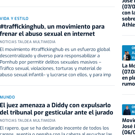
José
(07/
con I
sobre
VIDA Y ESTILO
Athle
#traffickinghub, un movimiento para
frenar el abuso sexual en internet
NOTICIAS TALDEA MULTIMEDIA
O
El movimiento #traffickinghub es un esfuerzo global
J
descentralizado y diverso para responsabilizar a
V
Pornhub por permitir delitos sexuales masivos –
La Mo
Tráfico sexual, violaciones, torturas y material de
(07.0
abuso sexual infantil– y lucrarse con ellos, y para imp
en pl
rumo
MUNDO
El juez amenaza a Diddy con expulsarlo
O
del tribunal por gesticular ante el jurado
M
Movid
NOTICIAS TALDEA MULTIMEDIA
José
El rapero, que se ha declarado inocente de todos los
(06/0
cargos, asentía o negaba con la cabeza al escuchar las