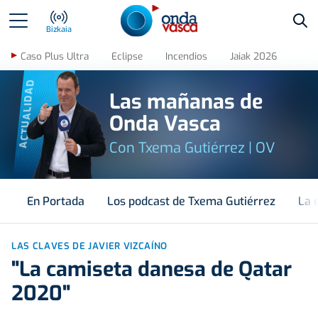
Bus
Bizkaia
Caso Plus Ultra
Eclipse
Incendios
Jaiak 2026
ACTUALIDAD
Las mañanas de
Onda Vasca
Con Txema Gutiérrez | OV
En Portada
Los podcast de Txema Gutiérrez
La 
LAS CLAVES DE JAVIER VIZCAÍNO
"La camiseta danesa de Qatar
2020"