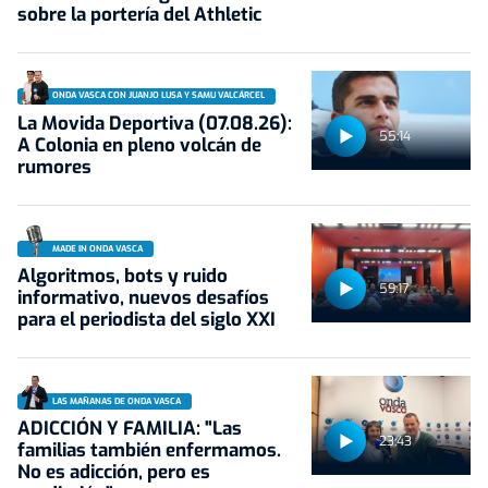
sobre la portería del Athletic
ONDA VASCA CON JUANJO LUSA Y SAMU VALCÁRCEL
La Movida Deportiva (07.08.26):
55:14
A Colonia en pleno volcán de
rumores
MADE IN ONDA VASCA
Algoritmos, bots y ruido
59:17
informativo, nuevos desafíos
para el periodista del siglo XXI
LAS MAÑANAS DE ONDA VASCA
ADICCIÓN Y FAMILIA: "Las
23:43
familias también enfermamos.
No es adicción, pero es