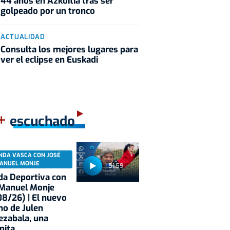
44 años en Azkoitia tras ser
golpeado por un tronco
ACTUALIDAD
Consulta los mejores lugares para
ver el eclipse en Euskadi
+
escuchado
NDA VASCA CON JOSÉ
ANUEL MONJE
51:59
a Deportiva con
 Manuel Monje
8/26) | El nuevo
no de Julen
ezabala, una
nita