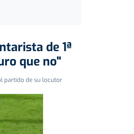
tarista de 1ª
uro que no"
l partido de su locutor