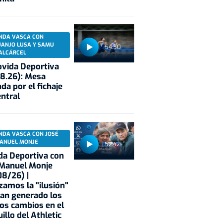
NDA VASCA CON
UANJO LUSA Y SAMU
54:50
ALCÁRCEL
vida Deportiva
8.26): Mesa
da por el fichaje
entral
NDA VASCA CON JOSÉ
ANUEL MONJE
52:42
a Deportiva con
 Manuel Monje
8/26) |
zamos la "ilusión"
an generado los
os cambios en el
illo del Athletic