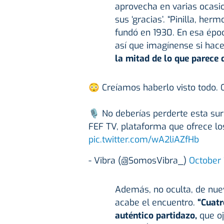
aprovecha en varias ocasio
sus ‘gracias’. “Pinilla, her
fundó en 1930. En esa époc
así que imagínense si hace 
la mitad de lo que parece 
😳 Creíamos haberlo visto todo. O
🎙️ No deberías perderte esta sur
FEF TV, plataforma que ofrece lo
pic.twitter.com/wA2liAZfHb
- Vibra (@SomosVibra_)
October 
Además, no oculta, de nuev
acabe el encuentro.
“Cuatr
auténtico partidazo,
que o