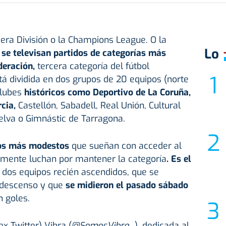
mera División o la Champions League. O la
Lo
n
se televisan partidos de categorías más
deración,
tercera categoría del fútbol
á dividida en dos grupos de 20 equipos (norte
clubes
históricos como Deportivo de La Coruña,
rcia,
Castellón, Sabadell, Real Unión, Cultural
elva o Gimnástic de Tarragona.
os más modestos
que sueñan con acceder al
lemente luchan por mantener la categoría
. Es el
,
dos equipos recién ascendidos, que se
 descenso y que
se midieron el pasado sábado
n goles.
ex Twitter) Vibra (
@SomosVibra_
), dedicada al