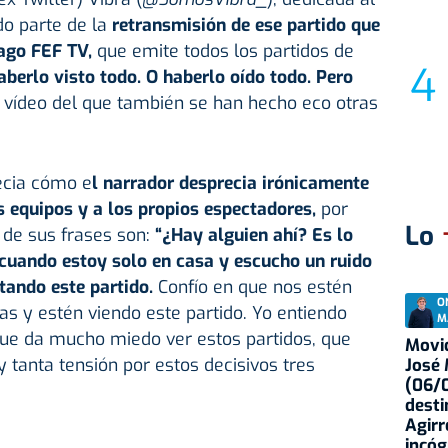
do parte de la
retransmisión de ese partido que
pago FEF TV,
que emite todos los partidos de
berlo visto todo. O haberlo oído todo. Pero
 vídeo del que también se han hecho eco otras
ecia cómo e
l narrador desprecia irónicamente
s equipos y a los propios espectadores,
por
Lo
 de sus frases son:
“¿Hay alguien ahí? Es lo
cuando estoy solo en casa y escucho un ruido
ando este partido.
Confío en que nos estén
O
s y estén viendo este partido. Yo entiendo
M
que da mucho miedo ver estos partidos, que
Movid
 tanta tensión por estos decisivos tres
José
(06/0
desti
Agirr
incóg