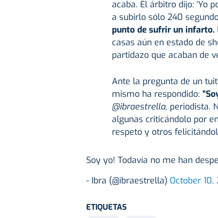
acaba. Él árbitro dijo: ‘Y
a subirlo sólo 240 segundo
punto de sufrir un infarto.
casas aún en estado de sh
partidazo que acaban de ve
Ante la pregunta de un tuit
mismo ha respondido:
“So
@ibraestrella,
periodista. 
algunas criticándolo por e
respeto y otros felicitándo
Soy yo! Todavía no me han desp
- Ibra (@ibraestrella)
October 10,
ETIQUETAS