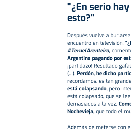
"¿En serio hay
esto?"
Después vuelve a burlarse
encuentro en televisión.
“¿H
#TeruelArenteiro
,
comente
Argentina pagando por es
¡partidazo! Resultado gafa
(...).
Perdón, he dicho partid
recordamos, es tan grande
está colapsando,
pero inte
está colapsado, que se lee
demasiados a la vez.
Como
Nochevieja,
que todo el mu
Además de meterse con el c