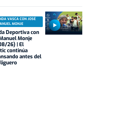
NDA VASCA CON JOSÉ
ANUEL MONJE
52:38
a Deportiva con
 Manuel Monje
8/26) | El
tic continúa
nsando antes del
 liguero