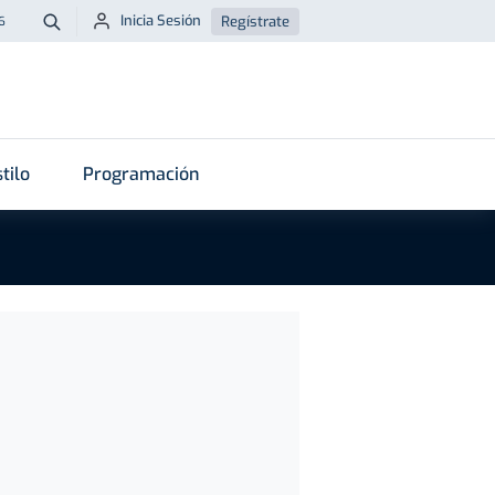
Inicia Sesión
Regístrate
6
Buscar
tilo
Programación