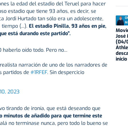
nes la edad del estadio del Teruel para hacer
moso estadio que tiene 93 años, es decir, se
a Jordi Hurtado tan sólo era un adolescente,
O
M
tiempo (...).
El estadio Pinilla,
93 años en pie,
Movid
que está durando este partido”.
José
(04/0
Athle
 haberlo oído todo. Pero no...
desca
inicio
realista narración de uno de los narradores de
s partidos de
#1RFEF
. Sin despercicio
10, 2023
o tirando de ironía, que está deseando que
o minutos de añadido para que termine este
jalá no terminase nunca, pero todo lo bueno se