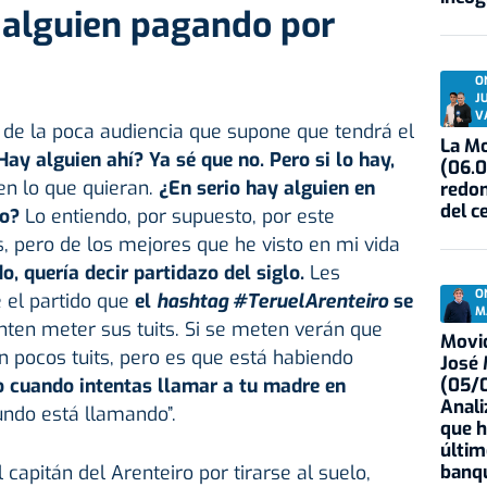
 alguien pagando por
O
J
V
 de la poca audiencia que supone que tendrá el
La Mo
ay alguien ahí? Ya sé que no. Pero si lo hay,
(06.0
n lo que quieran.
¿En serio hay alguien en
redon
del c
to?
Lo entiendo, por supuesto, por este
s, pero de los mejores que he visto en mi vida
o, quería decir partidazo del siglo.
Les
O
 el partido que
el
hashtag #TeruelArenteiro
se
M
nten meter sus tuits. Si se meten verán que
Movid
n pocos tuits, pero es que está habiendo
José
(05/0
 cuando intentas llamar a tu madre en
Anali
ndo está llamando”.
que h
últim
banqu
apitán del Arenteiro por tirarse al suelo,