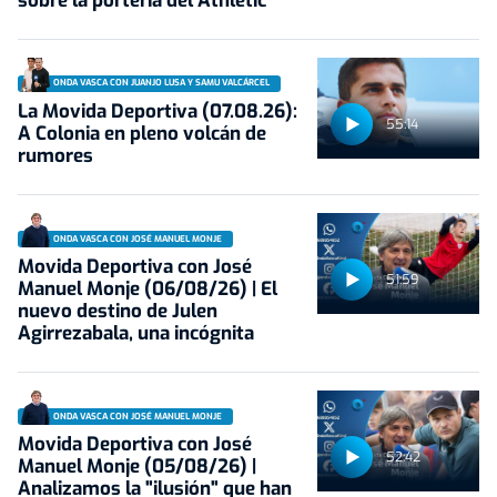
sobre la portería del Athletic
ONDA VASCA CON JUANJO LUSA Y SAMU VALCÁRCEL
La Movida Deportiva (07.08.26):
55:14
A Colonia en pleno volcán de
rumores
ONDA VASCA CON JOSÉ MANUEL MONJE
Movida Deportiva con José
51:59
Manuel Monje (06/08/26) | El
nuevo destino de Julen
Agirrezabala, una incógnita
ONDA VASCA CON JOSÉ MANUEL MONJE
Movida Deportiva con José
52:42
Manuel Monje (05/08/26) |
Analizamos la "ilusión" que han