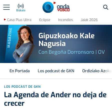
Bus
Bizkaia
Caso Plus Ultra
Eclipse
Incendios
Jaiak 2026
MAGAZINE
Gipuzkoako Kale
Nagusia
Con Begoña Dorronsoro | OV
En Portada
Los podcast de GKN
Ordiziako Azoka
LOS PODCAST DE GKN
La Agenda de Ander no deja de
crecer