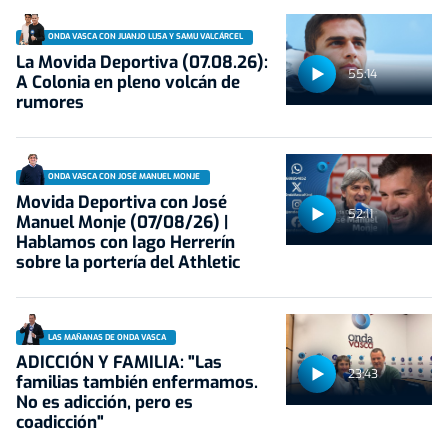
ONDA VASCA CON JUANJO LUSA Y SAMU VALCÁRCEL
La Movida Deportiva (07.08.26):
55:14
A Colonia en pleno volcán de
rumores
ONDA VASCA CON JOSÉ MANUEL MONJE
Movida Deportiva con José
52:11
Manuel Monje (07/08/26) |
Hablamos con Iago Herrerín
sobre la portería del Athletic
LAS MAÑANAS DE ONDA VASCA
ADICCIÓN Y FAMILIA: "Las
23:43
familias también enfermamos.
No es adicción, pero es
coadicción"