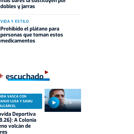
más bares la sustituyen por
dobles y jarras
VIDA Y ESTILO
Prohibido el plátano para
personas que toman estos
medicamentos
+
escuchado
NDA VASCA CON
UANJO LUSA Y SAMU
55:14
ALCÁRCEL
vida Deportiva
8.26): A Colonia
eno volcán de
res