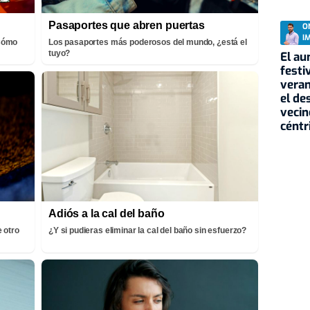
Pasaportes que abren puertas
O
I
¡Cómo
Los pasaportes más poderosos del mundo, ¿está el
tuyo?
El au
festi
veran
el de
vecin
céntr
Adiós a la cal del baño
 otro
¿Y si pudieras eliminar la cal del baño sin esfuerzo?