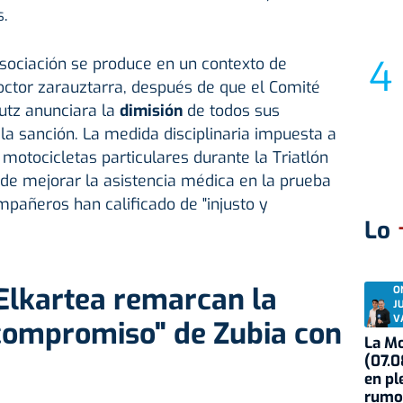
s.
sociación se produce en un contexto de
octor zarauztarra, después de que el Comité
utz anunciara la
dimisión
de todos sus
a sanción. La medida disciplinaria impuesta a
 motocicletas particulares durante la Triatlón
o de mejorar la asistencia médica en la prueba
mpañeros han calificado de "injusto y
Lo
Elkartea remarcan la
O
J
V
 compromiso" de Zubia con
La Mo
(07.0
en pl
rumo