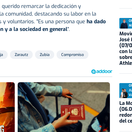
 querido remarcar la dedicación y
a comunidad, destacando su labor en la
s y voluntarios. "Es una persona que
ha dado
O
M
n y a la sociedad en general
".
Movid
José
(07/
con I
ja
Zarautz
Zubia
Compromiso
sobre
Athle
O
J
V
La Mo
(06.0
redon
del c