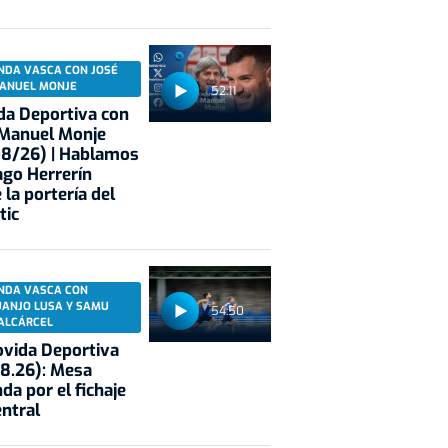
NDA VASCA CON JOSÉ
ANUEL MONJE
52:11
a Deportiva con
 Manuel Monje
08/26) | Hablamos
ago Herrerín
 la portería del
tic
NDA VASCA CON
UANJO LUSA Y SAMU
54:50
ALCÁRCEL
vida Deportiva
8.26): Mesa
da por el fichaje
entral