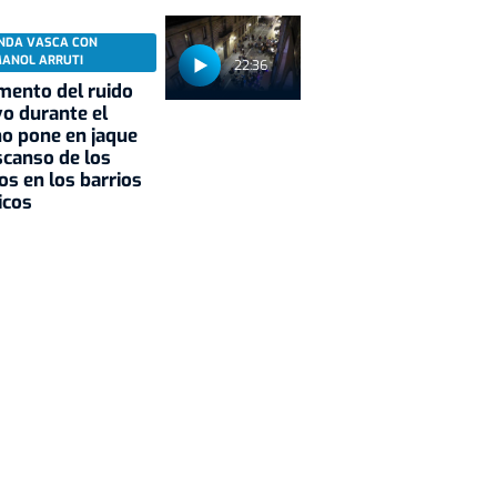
NDA VASCA CON
MANOL ARRUTI
22:36
mento del ruido
vo durante el
o pone en jaque
scanso de los
os en los barrios
icos