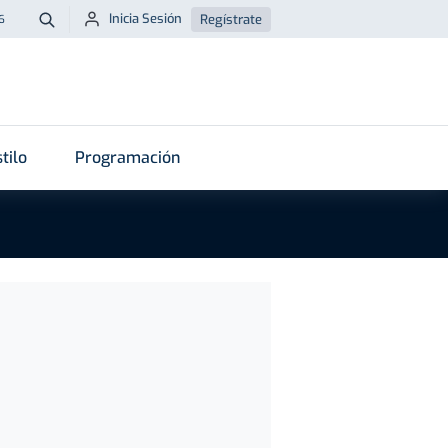
Inicia Sesión
Regístrate
6
Buscar
tilo
Programación