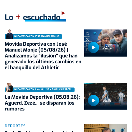
+
Lo
escuchado
ONDA VASCA CON JOSÉ MANUEL MONJE
Movida Deportiva con José
52:42
Manuel Monje (05/08/26) |
Analizamos la "ilusión" que han
generado los últimos cambios en
el banquillo del Athletic
ONDA VASCA CON JUANJO LUSA Y SAMU VALCÁRCEL
La Movida Deportiva (05.08.26):
55:18
Aguerd, Zezé... se disparan los
rumores
DEPORTES