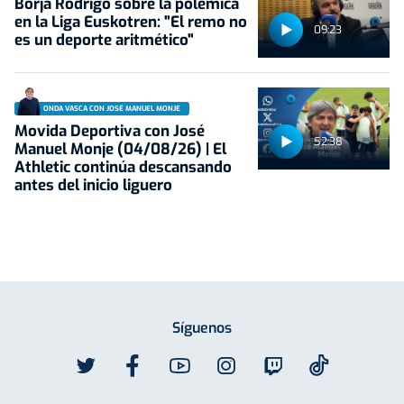
Borja Rodrigo sobre la polémica
en la Liga Euskotren: "El remo no
09:23
es un deporte aritmético"
ONDA VASCA CON JOSÉ MANUEL MONJE
Movida Deportiva con José
52:38
Manuel Monje (04/08/26) | El
Athletic continúa descansando
antes del inicio liguero
Síguenos