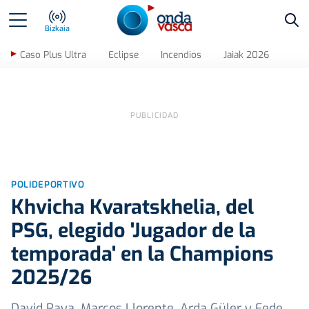
Bus
Bizkaia
Caso Plus Ultra
Eclipse
Incendios
Jaiak 2026
POLIDEPORTIVO
Khvicha Kvaratskhelia, del
PSG, elegido 'Jugador de la
temporada' en la Champions
2025/26
David Raya, Marcos Llorente, Arda Güler y Fede