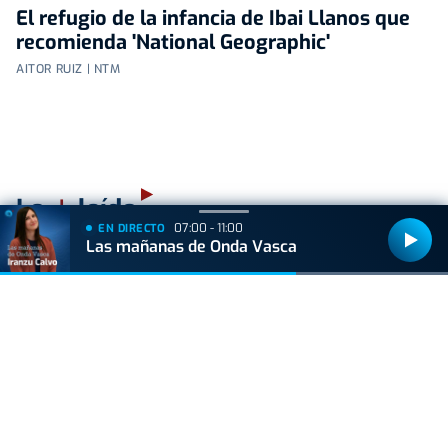
El refugio de la infancia de Ibai Llanos que
recomienda 'National Geographic'
AITOR RUIZ | NTM
+
Lo
leído
07:00 - 11:00
EN DIRECTO
Las mañanas de Onda Vasca
GIPUZKOA
Muere un trabajador forestal de 44 años en
Azkoitia tras ser golpeado por un tronco
ACTUALIDAD
Hallan muerto a un recién nacido en un armario
después de que su madre ingresara en el
hospital por una hemorragia