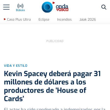
Bus
Bizkaia
Caso Plus Ultra
Eclipse
Incendios
Jaiak 2026
VIDA Y ESTILO
Kevin Spacey deberá pagar 31
millones de dólares a los
productores de ‘House of
Cards’
El actor ha sido condenado a indemnizarles por la