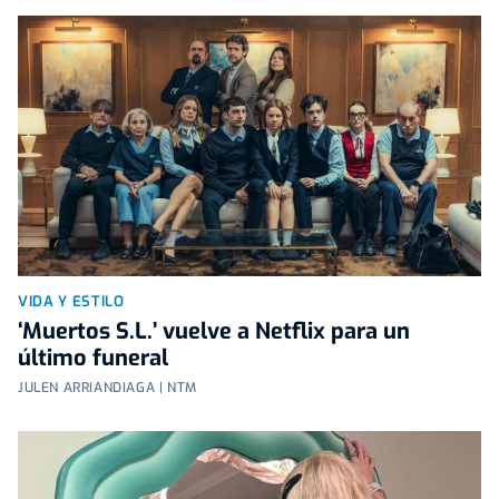
VIDA Y ESTILO
‘Muertos S.L.’ vuelve a Netflix para un
último funeral
JULEN ARRIANDIAGA | NTM