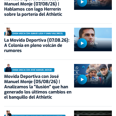
52:11
Manuel Monje (07/08/26) |
Hablamos con Iago Herrerín
sobre la portería del Athletic
ONDA VASCA CON JUANJO LUSA Y SAMU VALCÁRCEL
La Movida Deportiva (07.08.26):
55:14
A Colonia en pleno volcán de
rumores
ONDA VASCA CON JOSÉ MANUEL MONJE
Movida Deportiva con José
52:42
Manuel Monje (05/08/26) |
Analizamos la "ilusión" que han
generado los últimos cambios en
el banquillo del Athletic