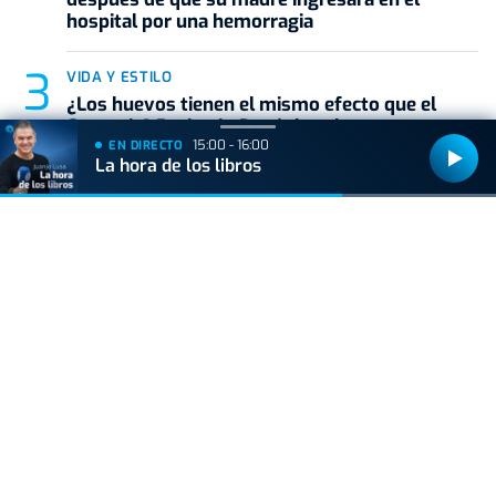
hospital por una hemorragia
VIDA Y ESTILO
¿Los huevos tienen el mismo efecto que el
Ozempic? Boticaria García lo aclara
15:00 - 16:00
EN DIRECTO
La hora de los libros
VIDA Y ESTILO
Un creador de contenido carga contra las
vascas y las redes le ponen en su sitio: "Este
orangután de que árbol se ha caído"
+
Lo
escuchado
ONDA VASCA CON JOSÉ MANUEL MONJE
Movida Deportiva con José
52:11
Manuel Monje (07/08/26) |
Hablamos con Iago Herrerín