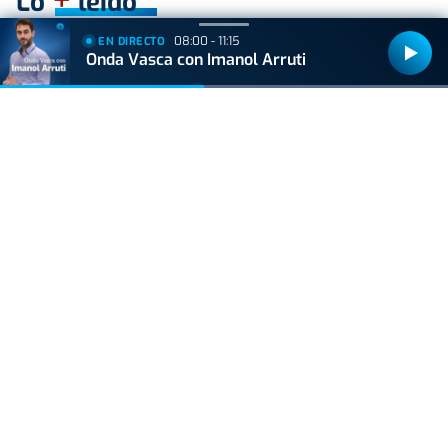
Lo
leído
08:00 - 11:15
EN DIRECTO
ACTUALIDAD
Onda Vasca con Imanol Arruti
Nueva previsión meteorológica para el día del
eclipse: las nubes amenazan con aguar el
espectáculo en Euskal Herria
VIDA Y ESTILO
¿Los huevos tienen el mismo efecto que el
Ozempic? Boticaria García lo aclara
ACTUALIDAD
Hallan muerto a un recién nacido en un armario
después de que su madre ingresara en el
hospital por una hemorragia
VIDA Y ESTILO
Las tres bebidas "de oro" para el cerebro, según
el médico David Céspedes