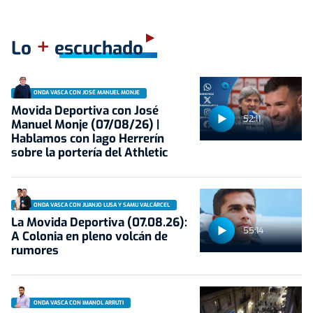
+
Lo
escuchado
ONDA VASCA CON JOSÉ MANUEL MONJE
Movida Deportiva con José
52:11
Manuel Monje (07/08/26) |
Hablamos con Iago Herrerín
sobre la portería del Athletic
ONDA VASCA CON JUANJO LUSA Y SAMU VALCÁRCEL
La Movida Deportiva (07.08.26):
55:14
A Colonia en pleno volcán de
rumores
ONDA VASCA CON IMANOL ARRUTI