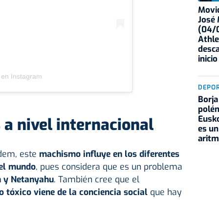
Movid
José
(04/0
Athle
desca
inicio
 en Instagram
DEPO
Borja
polém
Eusko
a nivel internacional
es un
aritm
rdem, este
machismo
influye en los diferentes
 el mundo
, pues considera que es un problema
n y Netanyahu
. También cree que el
tóxico viene de la conciencia social
que hay