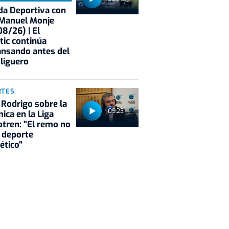
a Deportiva con
 Manuel Monje
8/26) | El
tic continúa
nsando antes del
 liguero
RTES
 Rodrigo sobre la
09:23
ica en la Liga
tren: "El remo no
 deporte
ético"