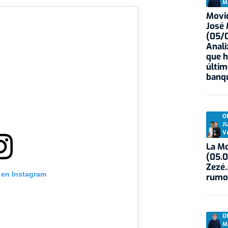
M
Movid
José
(05/0
Anali
que h
últim
banqu
O
J
V
La Mo
(05.0
Zezé.
 en Instagram
rumo
O
M