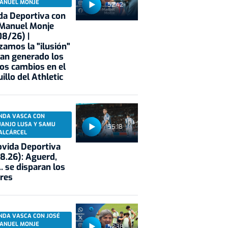
ANUEL MONJE
52:42
a Deportiva con
 Manuel Monje
8/26) |
zamos la "ilusión"
an generado los
os cambios en el
illo del Athletic
NDA VASCA CON
UANJO LUSA Y SAMU
55:18
ALCÁRCEL
vida Deportiva
8.26): Aguerd,
.. se disparan los
res
NDA VASCA CON JOSÉ
ANUEL MONJE
52:38