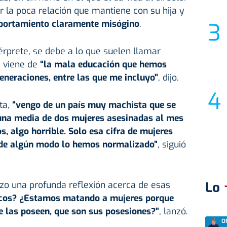
ar la poca relación que mantiene con su hija y
ortamiento claramente misógino
.
érprete, se debe a lo que suelen llamar
e viene de
“la mala educación que hemos
eneraciones, entre las que me incluyo"
, dijo.
ta,
“vengo de un país muy
machista
que se
una media de dos mujeres asesinadas al mes
s, algo horrible. Solo esa cifra de mujeres
Y de algún modo lo hemos normalizado”
, siguió
hizo una profunda reflexión acerca de esas
Lo
cos? ¿Estamos matando a mujeres porque
 las poseen, que son sus posesiones?”
, lanzó.
O