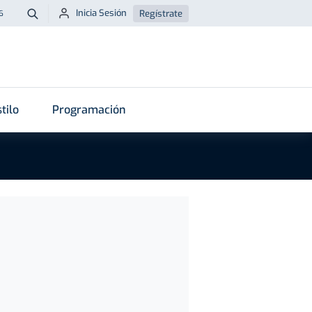
Inicia Sesión
Regístrate
6
Buscar
tilo
Programación