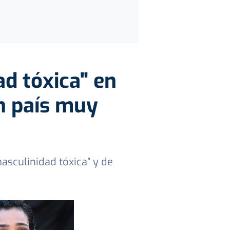
ad tóxica" en
un país muy
asculinidad tóxica” y de