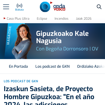
Bus
Bizkaia
Caso Plus Ultra
Eclipse
Incendios
Jaiak 2026
MAGAZINE
Gipuzkoako Kale
Nagusia
Con Begoña Dorronsoro | OV
En Portada
Los podcast de GKN
Ordiziako Azoka
LOS PODCAST DE GKN
Izaskun Sasieta, de Proyecto
Hombre Gipuzkoa: "En el año
2024, las adicciones