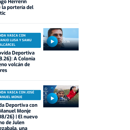
ago Herrerín
 la portería del
tic
NDA VASCA CON
UANJO LUSA Y SAMU
55:14
ALCÁRCEL
vida Deportiva
8.26): A Colonia
eno volcán de
res
NDA VASCA CON JOSÉ
ANUEL MONJE
51:59
a Deportiva con
 Manuel Monje
8/26) | El nuevo
no de Julen
ezabala, una