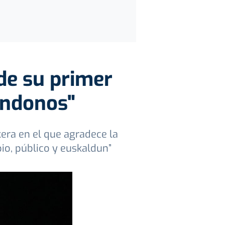
de su primer
ándonos"
era en el que agradece la
pio, público y euskaldun”