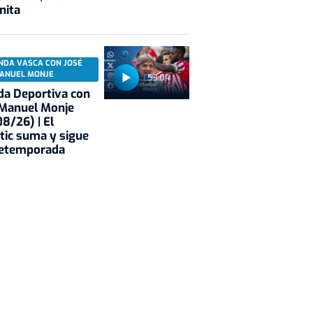
nita
NDA VASCA CON JOSÉ
ANUEL MONJE
53:04
a Deportiva con
 Manuel Monje
8/26) | El
tic suma y sigue
retemporada