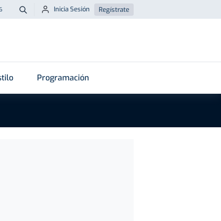
Inicia Sesión
Regístrate
6
Buscar
tilo
Programación