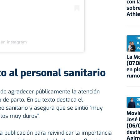
con I
sobre
Athle
O
 en Instagram
J
V
La Mo
(07.0
en pl
 al personal sanitario
rumo
ido agradecer públicamente la atención
 de parto. En su texto destaca el
O
M
 sanitario y asegura que se sintió “muy
Movid
tos muy duros”.
José
(06/0
desti
 publicación para reivindicar la importancia
Agirr