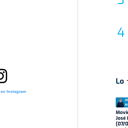
Lo
 en Instagram
O
M
Movid
José
(07/