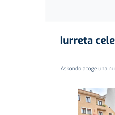
Iurreta cel
Askondo acoge una nue