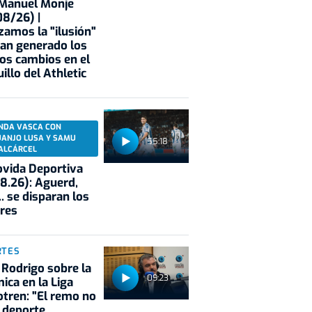
 Manuel Monje
8/26) |
zamos la "ilusión"
an generado los
os cambios en el
illo del Athletic
NDA VASCA CON
UANJO LUSA Y SAMU
55:18
ALCÁRCEL
vida Deportiva
8.26): Aguerd,
.. se disparan los
res
RTES
 Rodrigo sobre la
09:23
ica en la Liga
tren: "El remo no
 deporte