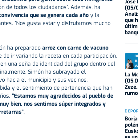
José
ión de todos los ciudadanos”. Además, ha
(05/0
Anali
convivencia que se genera cada año
y la
que h
pantes. “Nos gusta estar y disfrutamos mucho
últim
banqu
ción ha preparado
arroz
con carne de vacuno
,
e ir variando la receta en cada participación,
O
J
 en una seña de identidad del grupo dentro del
V
inalmente, Simón ha subrayado el
La Mo
vo hacia el municipio y sus vecinos,
(05.0
Zezé.
bida y el sentimiento de pertenencia que han
rumo
ños.
“Estamos muy agradecidos al pueblo de
muy bien, nos sentimos súper integrados y
retarras”.
DEPO
Borja
polém
Eusko
es un