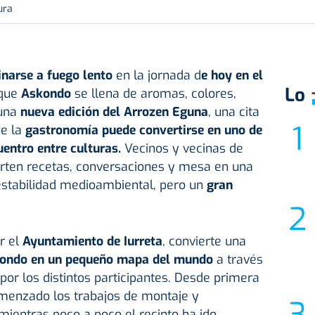
ura
narse a fuego lento
en la jornada d
e hoy en el
Lo
 que
Askondo
se llena de aromas, colores,
 una
nueva edición del Arrozen Eguna
, una cita
e la
gastronomía
puede convertirse en uno de
entro entre culturas.
Vecinos y vecinas de
rten recetas, conversaciones y mesa en una
estabilidad medioambiental, pero un
gran
or el
Ayuntamiento de Iurreta
, convierte una
ondo en un pequeño mapa del mundo
a través
or los distintos participantes. Desde primera
menzado los trabajos de montaje y
 mientras poco a poco el recinto ha ido