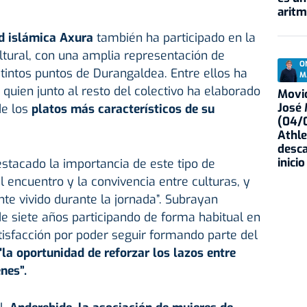
aritm
 islámica Axura
también ha participado en la
ltural, con una amplia representación de
O
stintos puntos de Durangaldea. Entre ellos ha
M
, quien junto al resto del colectivo ha elaborado
Movid
José
de los
platos más característicos de su
(04/0
Athle
desca
inicio
stacado la importancia de este tipo de
el encuentro y la convivencia entre culturas, y
te vivido durante la jornada”. Subrayan
e siete años participando de forma habitual en
tisfacción por poder seguir formando parte del
la oportunidad de reforzar los lazos entre
nes”.