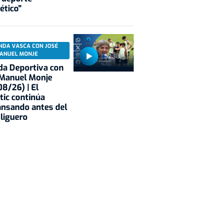
ético"
NDA VASCA CON JOSÉ
ANUEL MONJE
52:38
a Deportiva con
 Manuel Monje
8/26) | El
tic continúa
nsando antes del
 liguero