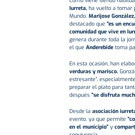
Como viene siendo habitua
Iurreta,
ha vuelto a tomar 
Mundo.
Marijose González,
destacado que
“es un encu
comunidad que vive en Iur
genera durante toda la jor
el que
Anderebide
toma par
En esta ocasión, han elab
verduras y marisco.
Gonzál
estresante”, especialmente
preparar el plato para ta
después
“se disfruta much
Desde la
asociación iurret
evento, ya que permite
“co
en el municipio”
y
compart
convivencia.