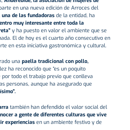
l,
Anderebide, la asociación de
mujeres
de
parte en una nueva edición de Arroces del
 una de las fundadoras
de la entidad, ha
entro muy interesante entre toda la
reta”
y ha puesto en valor el ambiente que se
nada. El de hoy es el cuarto año consecutivo en
te en esta iniciativa gastronómica y cultural.
orado una
paella tradicional con pollo,
ez ha reconocido que “es un poquito
 por todo el trabajo previo que conlleva
ntas personas, aunque ha asegurado que
ísimo”.
arra
también han defendido el valor social del
nocer a gente de diferentes culturas que vive
ir experiencias
en un ambiente festivo y de