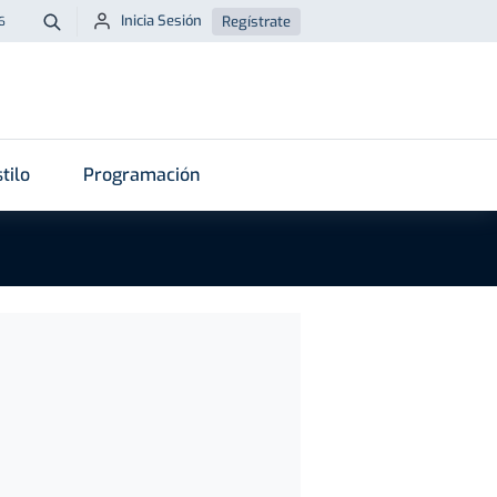
Inicia Sesión
Regístrate
6
Buscar
tilo
Programación