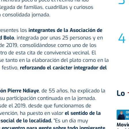
egada de familias, cuadrillas y curiosos
a consolidada jornada.
resentes los
integrantes de la Asociación de
d Bolo
, integrada por unas 25 personas y en
sde 2019, consolidándose como uno de los
ro de esta cita de convivencia vecinal. El
se tanto en la elaboración del plato como en la
 festivo,
reforzando el carácter integrador del
ón Pierre Ndiaye
, de 55 años, ha explicado la
Lo
 su participación continuada en la jornada.
sde el 2019, desde que funcionamos de
rvención, ha puesto en valor
el sentido de la
O
M
 social de lo localidad.
“Es un día muy
Movid
 encuentro para gente sobre todo inmigrante
,