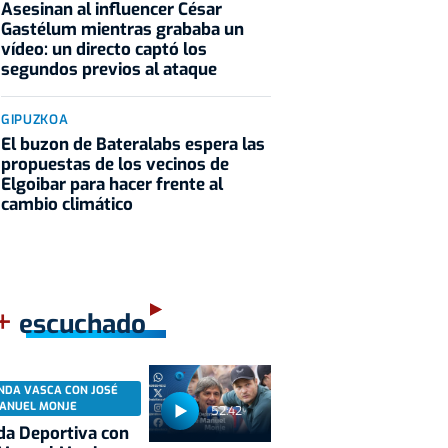
Asesinan al influencer César
Gastélum mientras grababa un
vídeo: un directo captó los
segundos previos al ataque
GIPUZKOA
El buzon de Bateralabs espera las
propuestas de los vecinos de
Elgoibar para hacer frente al
cambio climático
+
escuchado
NDA VASCA CON JOSÉ
ANUEL MONJE
52:42
a Deportiva con