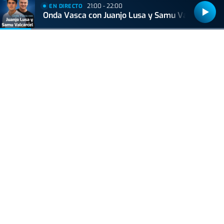
21:00 - 22:00
EN DIRECTO
Onda Vasca con Juanjo Lusa y Samu Valcárcel
Bizkaiko Foru Aldundiak finantzatu du proiektu hau, 2021eko Suspertze
Adimentsua Programaren barruan.
Este proyecto ha sido financiado por la Diputación Foral de Bizkaia
dentro del Programa Reactivación Inteligente 2021.