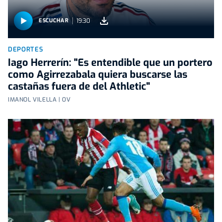
19:30
ESCUCHAR
DEPORTES
Iago Herrerín: "Es entendible que un portero
como Agirrezabala quiera buscarse las
castañas fuera de del Athletic"
IMANOL VILELLA | OV