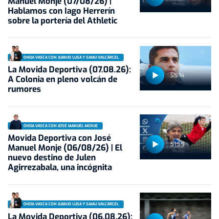
Manuel Monje (07/08/26) |
Hablamos con Iago Herrerín
sobre la portería del Athletic
ONDA VASCA CON JUANJO LUSA Y SAMU VALCÁRCEL
La Movida Deportiva (07.08.26):
55:14
A Colonia en pleno volcán de
rumores
ONDA VASCA CON JOSÉ MANUEL MONJE
Movida Deportiva con José
51:59
Manuel Monje (06/08/26) | El
nuevo destino de Julen
Agirrezabala, una incógnita
ONDA VASCA CON JUANJO LUSA Y SAMU VALCÁRCEL
La Movida Deportiva (06.08.26):