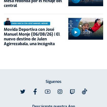
Mesa redonda por el fichaje del
central
ONDA VASCA CON JOSÉ MANUEL MONJE
Movida Deportiva con José
51:59
Manuel Monje (06/08/26) | El
nuevo destino de Julen
Agirrezabala, una incógnita
Síguenos
Descárgate nuestra App