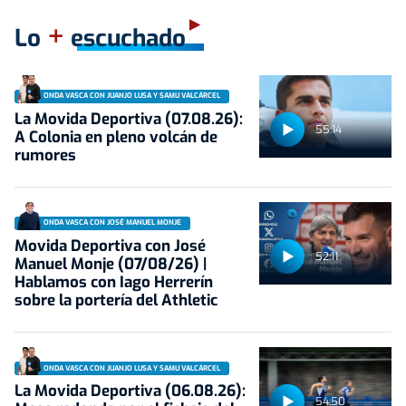
+
Lo
escuchado
ONDA VASCA CON JUANJO LUSA Y SAMU VALCÁRCEL
La Movida Deportiva (07.08.26):
55:14
A Colonia en pleno volcán de
rumores
ONDA VASCA CON JOSÉ MANUEL MONJE
Movida Deportiva con José
52:11
Manuel Monje (07/08/26) |
Hablamos con Iago Herrerín
sobre la portería del Athletic
ONDA VASCA CON JUANJO LUSA Y SAMU VALCÁRCEL
La Movida Deportiva (06.08.26):
54:50