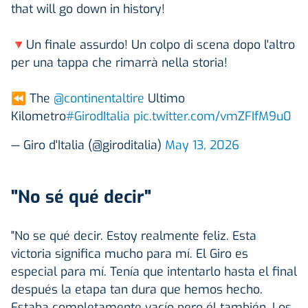
that will go down in history!
🔻Un finale assurdo! Un colpo di scena dopo l'altro
per una tappa che rimarrà nella storia!
⏪ The
@continentaltire
Ultimo
Kilometro
#GirodItalia
pic.twitter.com/vmZFIfM9u0
— Giro d'Italia (@giroditalia)
May 13, 2026
"No sé qué decir"
"No se qué decir. Estoy realmente feliz. Esta
victoria significa mucho para mí. El Giro es
especial para mí. Tenía que intentarlo hasta el final
después la etapa tan dura que hemos hecho.
Estaba completamente vacío pero él también. Los