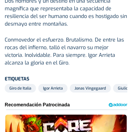
Dos hombres y un destino en una secuencia
magnífica que representaba la capacidad de
resiliencia del ser humano cuando es hostigado sin
desmayo entre montañas.
Conmovedor el esfuerzo. Brutalismo. De entre las
rocas del infierno, talló el navarro su mejor
victoria. Inolvidable. Para siempre. Igor Arrieta
alcanza la gloria en el Giro.
ETIQUETAS
Giro de Italia
Igor Arrieta
Jonas Vingegaard
Giulio C