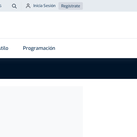
Inicia Sesión
Regístrate
6
Buscar
tilo
Programación