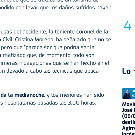
 podido conllevar que los daños sufridos hayan
usas del accidente, la teniente coronel de la
Civil, Cristina Moreno, ha señalado que no se
pero que "parece ser que podría ser la
ha matizado que, de momento, todo son
primeras indagaciones que se han hecho en el
Lo
an llevado a cabo las técnicas que aplica
O
ada la medianoche
, y los menores han sido
M
 hospitalarias pasadas las 3.00 horas.
Movid
José
(06/0
desti
Agirr
incóg