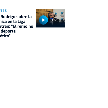
RTES
 Rodrigo sobre la
09:23
ica en la Liga
tren: "El remo no
 deporte
ético"