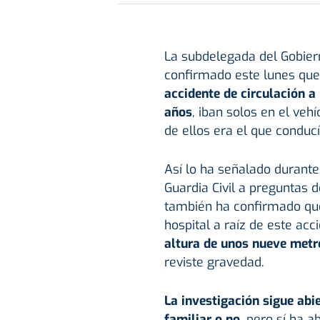
La subdelegada del Gobie
confirmado este lunes que
accidente de circulación a
años
, iban solos en el veh
de ellos era el que conducí
Así lo ha señalado durante
Guardia Civil a preguntas 
también ha confirmado que
hospital a raíz de este acc
altura de unos nueve metr
reviste gravedad.
La investigación sigue abi
familiar o no,
pero sí ha a