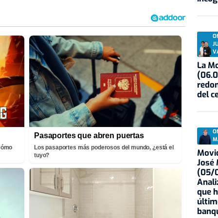
O
J
V
La Mo
(06.0
redon
del c
O
Pasaportes que abren puertas
M
¡Cómo
Los pasaportes más poderosos del mundo, ¿está el
Movid
tuyo?
José
(05/0
Anali
que h
últim
banqu