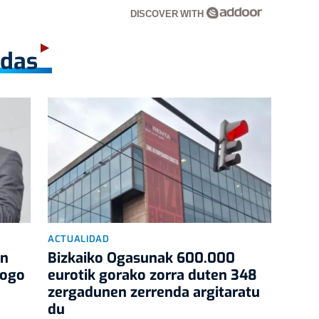
DISCOVER WITH
adas
ACTUALIDAD
an
Bizkaiko Ogasunak 600.000
logo
eurotik gorako zorra duten 348
zergadunen zerrenda argitaratu
du