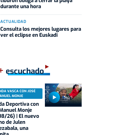
tiburón obliga a cerrar la playa
durante una hora
ACTUALIDAD
Consulta los mejores lugares para
ver el eclipse en Euskadi
+
escuchado
NDA VASCA CON JOSÉ
ANUEL MONJE
51:59
a Deportiva con
 Manuel Monje
8/26) | El nuevo
no de Julen
ezabala, una
nita