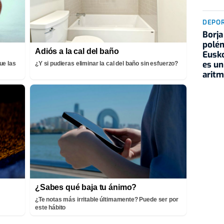
DEPO
Borja
polém
Adiós a la cal del baño
Eusko
es un
ue las
¿Y si pudieras eliminar la cal del baño sin esfuerzo?
aritm
¿Sabes qué baja tu ánimo?
¿Te notas más irritable últimamente? Puede ser por
este hábito