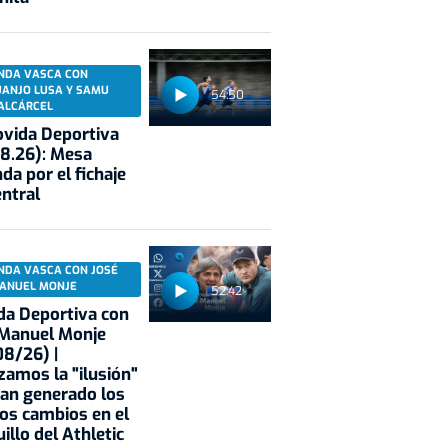
NDA VASCA CON
UANJO LUSA Y SAMU
54:50
ALCÁRCEL
vida Deportiva
8.26): Mesa
da por el fichaje
entral
NDA VASCA CON JOSÉ
ANUEL MONJE
52:42
a Deportiva con
 Manuel Monje
8/26) |
zamos la "ilusión"
an generado los
os cambios en el
illo del Athletic