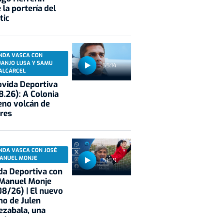
 la portería del
tic
NDA VASCA CON
UANJO LUSA Y SAMU
55:14
ALCÁRCEL
vida Deportiva
8.26): A Colonia
eno volcán de
res
NDA VASCA CON JOSÉ
ANUEL MONJE
51:59
a Deportiva con
 Manuel Monje
8/26) | El nuevo
no de Julen
ezabala, una