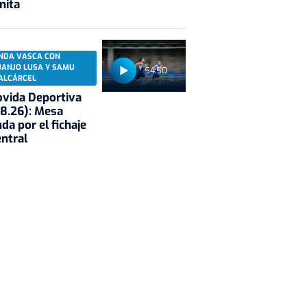
nita
NDA VASCA CON
UANJO LUSA Y SAMU
54:50
ALCÁRCEL
vida Deportiva
8.26): Mesa
da por el fichaje
entral