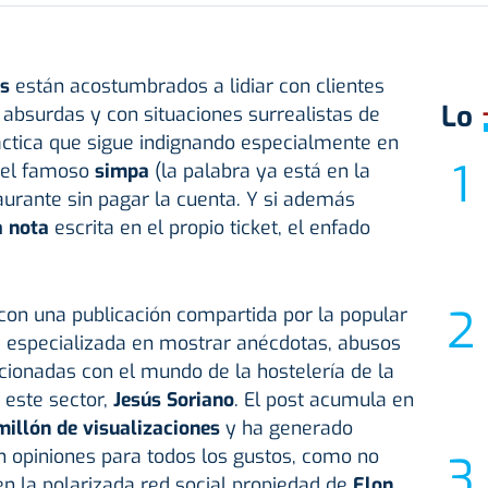
s
están acostumbrados a lidiar con clientes
Lo
absurdas y con situaciones surrealistas de
áctica que sigue indignando especialmente en
 el famoso
simpa
(la palabra ya está en la
taurante sin pagar la cuenta. Y si además
a nota
escrita en el propio ticket, el enfado
con una publicación compartida por la popular
, especializada en mostrar anécdotas, abusos
acionadas con el mundo de la hostelería de la
 este sector,
Jesús Soriano
. El post acumula en
illón de visualizaciones
y ha generado
n opiniones para todos los gustos, como no
n la polarizada red social propiedad de
Elon