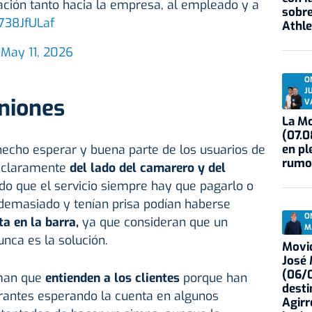
ción tanto hacia la empresa, al empleado y a
sobre
a738JfULaf
Athle
)
May 11, 2026
O
J
iniones
V
La Mo
(07.0
en pl
hecho esperar y buena parte de los usuarios de
rumo
n claramente
del lado del camarero y del
o que el servicio siempre hay que pagarlo o
 demasiado y tenían prisa podían haberse
O
ta en la barra,
ya que consideran que un
M
nca es la solución.
Movid
José
(06/0
rman que
entienden a los clientes
porque han
desti
erantes esperando la cuenta en algunos
Agirr