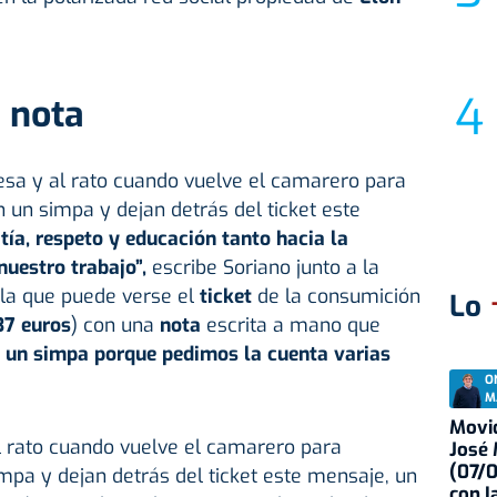
 nota
esa y al rato cuando vuelve el camarero para
n un simpa y dejan detrás del ticket este
ía, respeto y educación tanto hacia la
nuestro trabajo”,
escribe Soriano junto a la
n la que puede verse el
ticket
de la consumición
Lo
37 euros
) con una
nota
escrita a mano que
un simpa porque pedimos la cuenta varias
O
M
Movid
l rato cuando vuelve el camarero para
José
(07/
mpa y dejan detrás del ticket este mensaje, un
con I