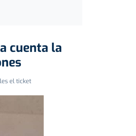
a cuenta la
ones
s el ticket