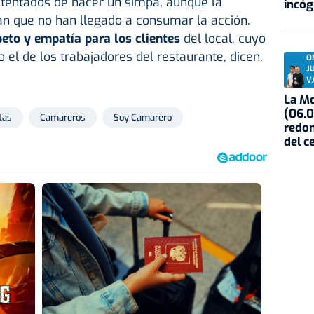
 tentados de hacer un simpa, aunque la
incóg
an que no han llegado a consumar la acción.
eto y empatía para los clientes
del local, cuyo
 el de los trabajadores del restaurante, dicen.
O
J
V
La Mo
(06.0
tas
Camareros
Soy Camarero
redon
del c