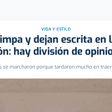
VIDA Y ESTILO
impa y dejan escrita en l
ón: hay división de opini
es se marcharon porque tardaron mucho en traerle