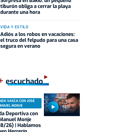
Sorpresa en Bakio: un pequeño
tiburón obliga a cerrar la playa
durante una hora
VIDA Y ESTILO
Adiós a los robos en vacaciones:
el truco del felpudo para una casa
segura en verano
+
escuchado
NDA VASCA CON JOSÉ
ANUEL MONJE
52:11
a Deportiva con
 Manuel Monje
08/26) | Hablamos
ago Herrerín