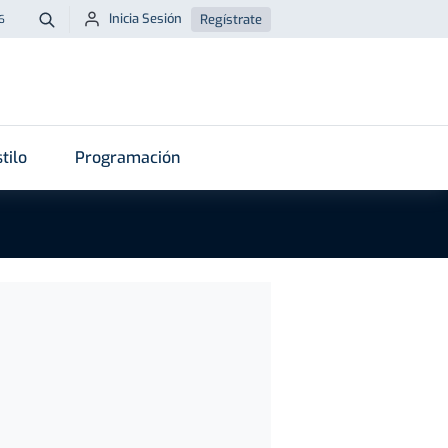
Inicia Sesión
Regístrate
6
Buscar
tilo
Programación