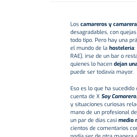
Los
camareros
y camarera
desagradables, con quejas 
todo tipo. Pero hay una pr
el mundo de la
hostelería
:
RAE), irse de un bar o res
quienes lo hacen
dejan un
puede ser todavía mayor.
Eso es lo que ha sucedido 
cuenta de X
Soy Camarero
y situaciones curiosas rel
mano de un profesional de
un par de días casi
medio m
cientos de comentarios co
podía ser de otra manera e