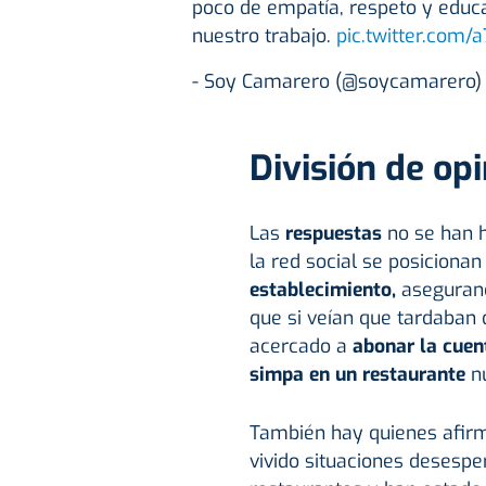
poco de empatía, respeto y educa
nuestro trabajo.
pic.twitter.com/
- Soy Camarero (@soycamarero
División de op
Las
respuestas
no se han 
la red social se posiciona
establecimiento,
asegurand
que si veían que tardaban
acercado a
abonar la cuen
simpa en un restaurante
nu
También hay quienes afi
vivido situaciones desesp