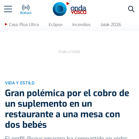
Bus
Bizkaia
Caso Plus Ultra
Eclipse
Incendios
Jaiak 2026
VIDA Y ESTILO
Gran polémica por el cobro de
un suplemento en un
restaurante a una mesa con
dos bebés
El perfil @soycamarero ha compartido en redes