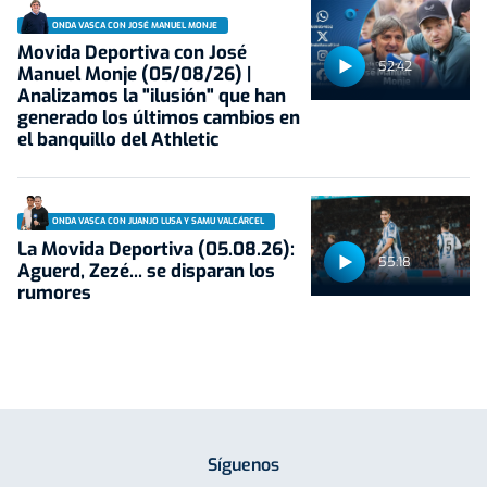
ONDA VASCA CON JOSÉ MANUEL MONJE
Movida Deportiva con José
52:42
Manuel Monje (05/08/26) |
Analizamos la "ilusión" que han
generado los últimos cambios en
el banquillo del Athletic
ONDA VASCA CON JUANJO LUSA Y SAMU VALCÁRCEL
La Movida Deportiva (05.08.26):
55:18
Aguerd, Zezé... se disparan los
rumores
Síguenos