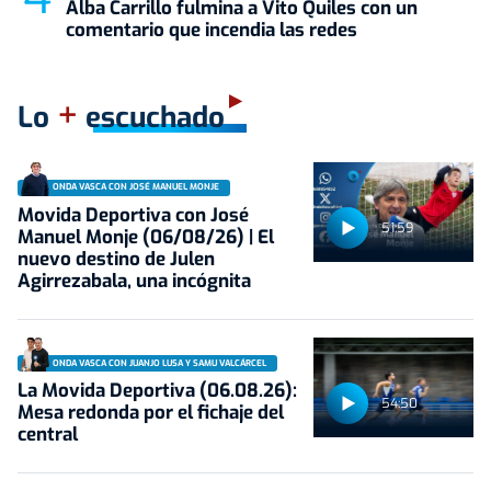
Alba Carrillo fulmina a Vito Quiles con un
comentario que incendia las redes
+
Lo
escuchado
ONDA VASCA CON JOSÉ MANUEL MONJE
Movida Deportiva con José
51:59
Manuel Monje (06/08/26) | El
nuevo destino de Julen
Agirrezabala, una incógnita
ONDA VASCA CON JUANJO LUSA Y SAMU VALCÁRCEL
La Movida Deportiva (06.08.26):
54:50
Mesa redonda por el fichaje del
central