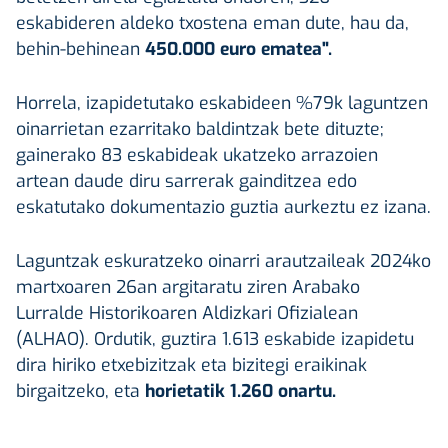
eskabideren aldeko txostena eman dute, hau da,
behin-behinean
450.000 euro ematea".
Horrela, izapidetutako eskabideen %79k laguntzen
oinarrietan ezarritako baldintzak bete dituzte;
gainerako 83 eskabideak ukatzeko arrazoien
artean daude diru sarrerak gainditzea edo
eskatutako dokumentazio guztia aurkeztu ez izana.
Laguntzak eskuratzeko oinarri arautzaileak 2024ko
martxoaren 26an argitaratu ziren Arabako
Lurralde Historikoaren Aldizkari Ofizialean
(ALHAO). Ordutik, guztira 1.613 eskabide izapidetu
dira hiriko etxebizitzak eta bizitegi eraikinak
birgaitzeko, eta
horietatik 1.260 onartu.