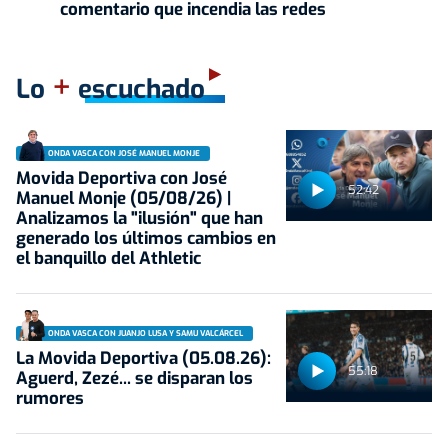
comentario que incendia las redes
+
Lo
escuchado
ONDA VASCA CON JOSÉ MANUEL MONJE
Movida Deportiva con José
52:42
Manuel Monje (05/08/26) |
Analizamos la "ilusión" que han
generado los últimos cambios en
el banquillo del Athletic
ONDA VASCA CON JUANJO LUSA Y SAMU VALCÁRCEL
La Movida Deportiva (05.08.26):
55:18
Aguerd, Zezé... se disparan los
rumores