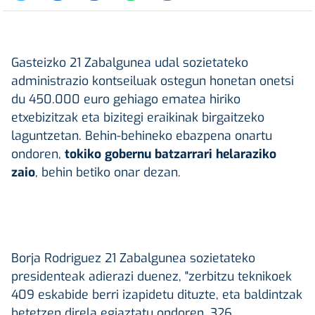
Gasteizko 21 Zabalgunea udal sozietateko
administrazio kontseiluak ostegun honetan onetsi
du 450.000 euro gehiago ematea hiriko
etxebizitzak eta bizitegi eraikinak birgaitzeko
laguntzetan. Behin-behineko ebazpena onartu
ondoren,
tokiko gobernu batzarrari helaraziko
zaio
, behin betiko onar dezan.
Borja Rodriguez 21 Zabalgunea sozietateko
presidenteak adierazi duenez, "zerbitzu teknikoek
409 eskabide berri izapidetu dituzte, eta baldintzak
betetzen direla egiaztatu ondoren, 326