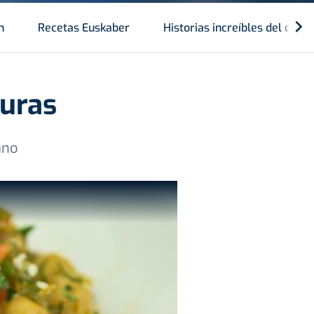
n
Recetas Euskaber
Historias increíbles del depo
uras
ano