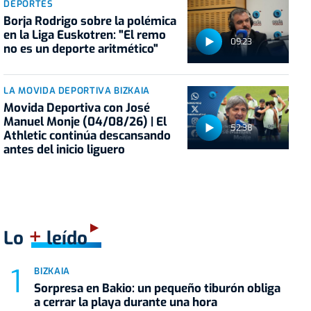
DEPORTES
Borja Rodrigo sobre la polémica
en la Liga Euskotren: "El remo
09:23
no es un deporte aritmético"
LA MOVIDA DEPORTIVA BIZKAIA
Movida Deportiva con José
Manuel Monje (04/08/26) | El
52:38
Athletic continúa descansando
antes del inicio liguero
+
Lo
leído
BIZKAIA
Sorpresa en Bakio: un pequeño tiburón obliga
a cerrar la playa durante una hora