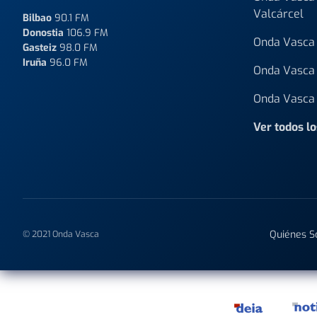
Valcárcel
Bilbao
90.1 FM
Donostia
106.9 FM
Onda Vasca 
Gasteiz
98.0 FM
Iruña
96.0 FM
Onda Vasca 
Onda Vasca 
Ver todos l
Quiénes 
© 2021 Onda Vasca