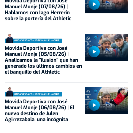
Movida Deportiva con José
52:11
Manuel Monje (07/08/26) |
Hablamos con Iago Herrerín
sobre la portería del Athletic
ONDA VASCA CON JOSÉ MANUEL MONJE
Movida Deportiva con José
52:42
Manuel Monje (05/08/26) |
Analizamos la "ilusión" que han
generado los últimos cambios en
el banquillo del Athletic
ONDA VASCA CON JOSÉ MANUEL MONJE
Movida Deportiva con José
51:59
Manuel Monje (06/08/26) | El
nuevo destino de Julen
Agirrezabala, una incógnita