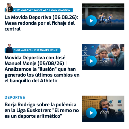
ONDA VASCA CON JUANJO LUSA Y SAMU VALCÁRCEL
La Movida Deportiva (06.08.26):
54:50
Mesa redonda por el fichaje del
central
ONDA VASCA CON JOSÉ MANUEL MONJE
Movida Deportiva con José
52:42
Manuel Monje (05/08/26) |
Analizamos la "ilusión" que han
generado los últimos cambios en
el banquillo del Athletic
DEPORTES
Borja Rodrigo sobre la polémica
en la Liga Euskotren: "El remo no
09:23
es un deporte aritmético"