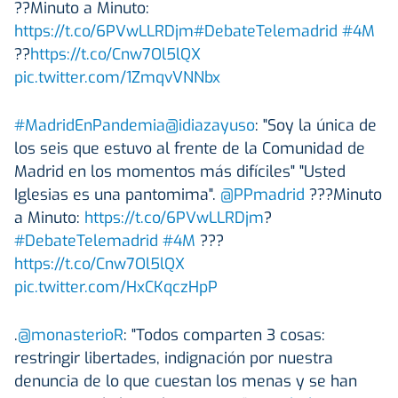
??Minuto a Minuto:
https://t.co/6PVwLLRDjm
#DebateTelemadrid
#4M
??
https://t.co/Cnw7Ol5lQX
pic.twitter.com/1ZmqvVNNbx
#MadridEnPandemia
@idiazayuso
: "Soy la única de
los seis que estuvo al frente de la Comunidad de
Madrid en los momentos más difíciles" "Usted
Iglesias es una pantomima".
@PPmadrid
???Minuto
a Minuto:
https://t.co/6PVwLLRDjm
?
#DebateTelemadrid
#4M
???
https://t.co/Cnw7Ol5lQX
pic.twitter.com/HxCKqczHpP
.
@monasterioR
: "Todos comparten 3 cosas:
restringir libertades, indignación por nuestra
denuncia de lo que cuestan los menas y se han