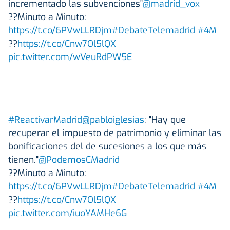
incrementado las subvenciones"
@madrid_vox
??Minuto a Minuto:
https://t.co/6PVwLLRDjm
#DebateTelemadrid
#4M
??
https://t.co/Cnw7Ol5lQX
pic.twitter.com/wVeuRdPW5E
#ReactivarMadrid
@pabloiglesias
: "Hay que
recuperar el impuesto de patrimonio y eliminar las
bonificaciones del de sucesiones a los que más
tienen."
@PodemosCMadrid
??Minuto a Minuto:
https://t.co/6PVwLLRDjm
#DebateTelemadrid
#4M
??
https://t.co/Cnw7Ol5lQX
pic.twitter.com/iuoYAMHe6G