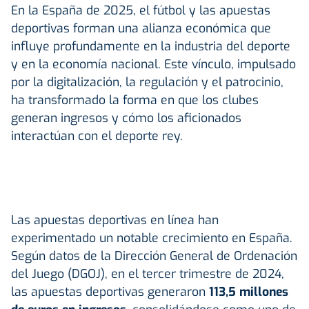
En la España de 2025, el fútbol y las apuestas
deportivas forman una alianza económica que
influye profundamente en la industria del deporte
y en la economía nacional. Este vínculo, impulsado
por la digitalización, la regulación y el patrocinio,
ha transformado la forma en que los clubes
generan ingresos y cómo los aficionados
interactúan con el deporte rey.
Las apuestas deportivas en línea han
experimentado un notable crecimiento en España.
Según datos de la Dirección General de Ordenación
del Juego (DGOJ), en el tercer trimestre de 2024,
las apuestas deportivas generaron
113,5 millones