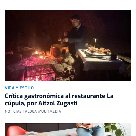
VIDA Y ESTILO
Crítica gastronómica al restaurante La
cúpula, por Aitzol Zugasti
NOTICIAS TALDEA MULTIMEDIA