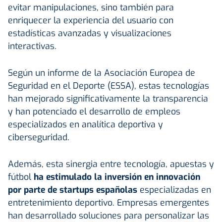
evitar manipulaciones, sino también para
enriquecer la experiencia del usuario con
estadísticas avanzadas y visualizaciones
interactivas.
Según un informe de la Asociación Europea de
Seguridad en el Deporte (ESSA), estas tecnologías
han mejorado significativamente la transparencia
y han potenciado el desarrollo de empleos
especializados en analítica deportiva y
ciberseguridad.
Además, esta sinergia entre tecnología, apuestas y
fútbol
ha estimulado la inversión en innovación
por parte de startups españolas
especializadas en
entretenimiento deportivo. Empresas emergentes
han desarrollado soluciones para personalizar las