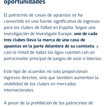
oportunidades
El patrocinio de casas de apuestas se ha
convertido en una fuente significativa de ingresos
para los clubes de fútbol en España. Según una
investigación de Investigate Europe,
uno de cada
tres clubes lleva la marca de una casa de
apuestas en la parte delantera de su camiseta
, y
casi la mitad de todas las ligas cuentan con un
patrocinador principal de juegos de azar o loterías.
Este tipo de acuerdos no solo proporcionan
ingresos directos, sino que también aumentan la
visibilidad de los clubes en mercados
internacionales.
A pesar de la prohibición de los patrocinios de