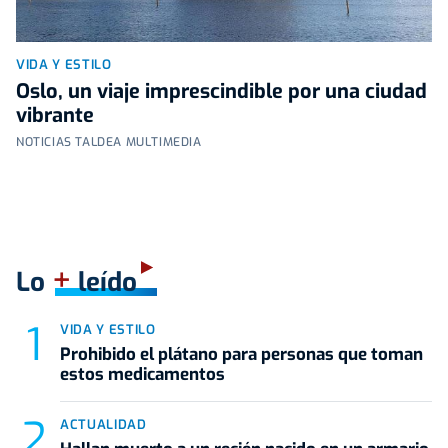
VIDA Y ESTILO
Oslo, un viaje imprescindible por una ciudad
vibrante
NOTICIAS TALDEA MULTIMEDIA
+
Lo
leído
VIDA Y ESTILO
Prohibido el plátano para personas que toman
estos medicamentos
ACTUALIDAD