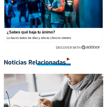
¿Sabes qué baja tu ánimo?
Lo haces todos los días y afecta cómo te sientes
DISCOVER WITH
Noticias Relacionadas