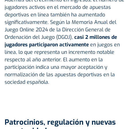
jugadores activos en el mercado de apuestas
deportivas en línea también ha aumentado
significativamente. Según la Memoria Anual del
Juego Online 2024 de la Dirección General de
Ordenación del Juego (DGOJ),
casi 2 millones de
jugadores participaron activamente
en juegos en
línea, lo que representa un incremento notable
respecto al año anterior. El aumento en la
participación indica una mayor aceptación y
normalización de las apuestas deportivas en la
sociedad española.
Patrocinios, regulación y nuevas