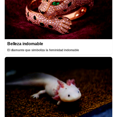
Belleza indomable
El diamante que simboliza la feminidad indomable