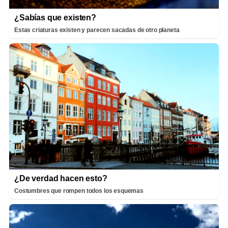
¿Sabías que existen?
Estas criaturas existen y parecen sacadas de otro planeta
¿De verdad hacen esto?
Costumbres que rompen todos los esquemas