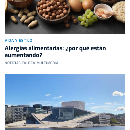
VIDA Y ESTILO
Alergias alimentarias: ¿por qué están
aumentando?
NOTICIAS TALDEA MULTIMEDIA