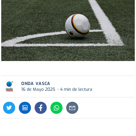
ONDA VASCA
16 de Mayo 2025
4 min de lectura