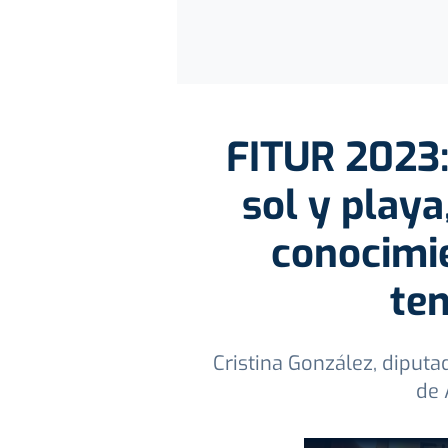
FITUR 2023:
sol y play
conocimie
te
Cristina González, diput
de 