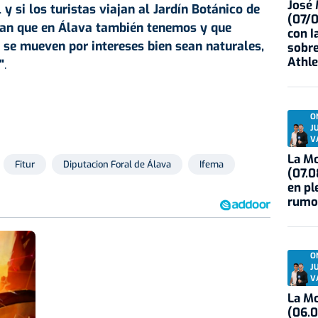
José
y si los turistas viajan al Jardín Botánico de
(07/
pan que en Álava también tenemos y que
con I
 se mueven por intereses bien sean naturales,
sobre
Athle
"
.
O
J
V
La Mo
Fitur
Diputacion Foral de Álava
Ifema
(07.0
en pl
rumo
O
J
V
La Mo
(06.0