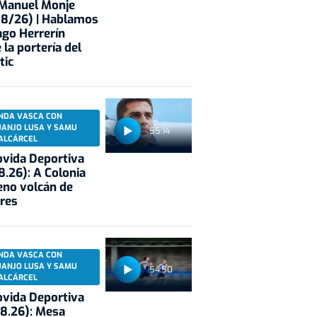
 Manuel Monje
08/26) | Hablamos
ago Herrerín
 la portería del
tic
NDA VASCA CON
UANJO LUSA Y SAMU
55:14
ALCÁRCEL
vida Deportiva
8.26): A Colonia
eno volcán de
res
NDA VASCA CON
UANJO LUSA Y SAMU
54:50
ALCÁRCEL
vida Deportiva
8.26): Mesa