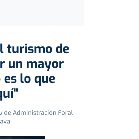
l turismo de
ir un mayor
 es lo que
uí"
y de Administración Foral
lava