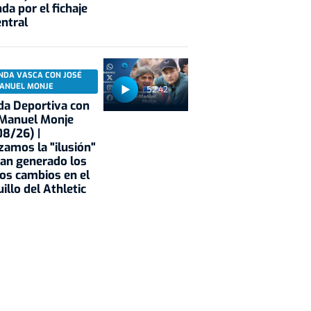
da por el fichaje
entral
NDA VASCA CON JOSÉ
ANUEL MONJE
52:42
a Deportiva con
 Manuel Monje
8/26) |
zamos la "ilusión"
an generado los
os cambios en el
illo del Athletic