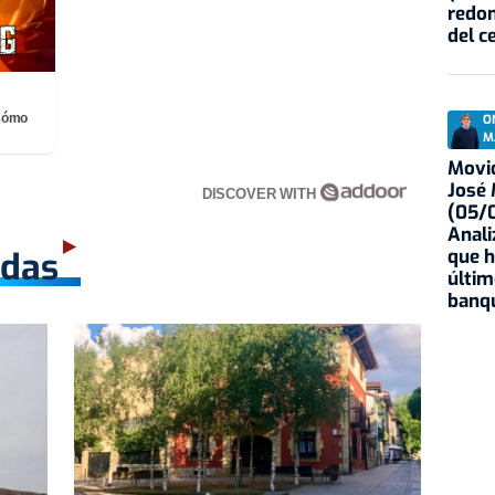
redon
del c
¡Cómo
O
M
Movid
José
DISCOVER WITH
(05/0
Anali
que h
adas
últim
banqu