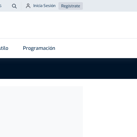
Inicia Sesión
Regístrate
6
Buscar
tilo
Programación