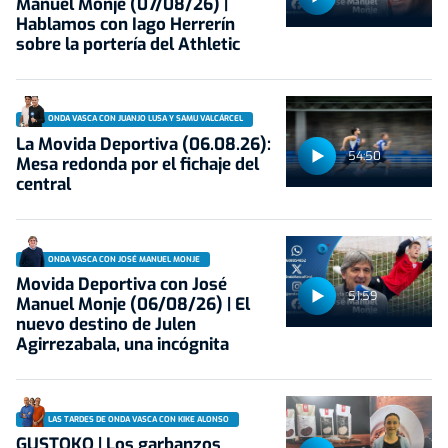
Manuel Monje (07/08/26) |
Hablamos con Iago Herrerín
sobre la portería del Athletic
ONDA VASCA CON JUANJO LUSA Y SAMU VALCÁRCEL
La Movida Deportiva (06.08.26):
54:50
Mesa redonda por el fichaje del
central
ONDA VASCA CON JOSÉ MANUEL MONJE
Movida Deportiva con José
51:59
Manuel Monje (06/08/26) | El
nuevo destino de Julen
Agirrezabala, una incógnita
LAS TARDES DE ONDA VASCA CON KIKE ALONSO
GUSTOKO | Los garbanzos