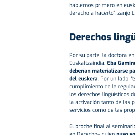
hablemos primero en euske
derecho a hacerlo”, zanjó 
Derechos lingü
Por su parte, la doctora 
Euskaltzaindia,
Eba Gaminde
deberían materializarse pa
del euskera
. Por un lado, 
cumplimiento de la regulac
los derechos lingüísticos 
la activación tanto de las
servicios como de las pro
El broche final al seminar
en Derecho– quien
puso so