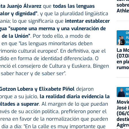
sobre
ista Juanjo Álvarez
que
todas las lenguas
Athle
alor y dignidad”
, y que la pluralidad lingüística
nía; lo que significaría que
intentar establecer
ngua “supone una merma y una vulneración de
O
 de la Unión”
. Por todo ello, a modo de
J
V
ó en que “las lenguas minoritarias deben
La Mo
imonio cultural europeo”. En definitiva, que el
(07.0
dido en forma de identidad diferenciada. O
en pl
nció el consejero de Cultura y Euskera, Bingen
rumo
 saber hacer y de saber ser”.
Gotzon Lobera y Elixabete Piñol
dejaron
O
M
rque a su juicio,
la realidad diaria evidencia la
Movid
ultades a superar
. Al margen de lo que puedan
José
avés de su acción política, prefirieron poner el
(06/0
arena en favor de la normalización que pueden
desti
Agirr
 día a día: “En la calle es muy importante que