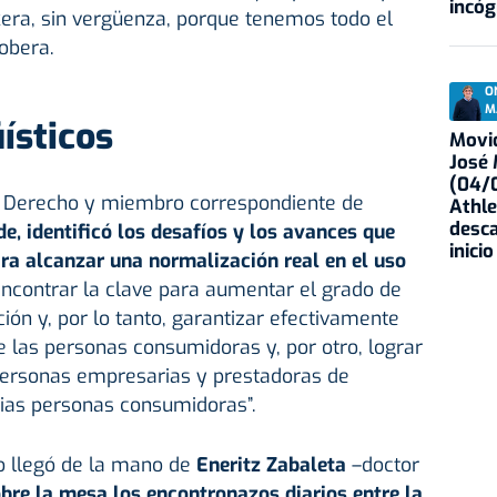
incóg
ra, sin vergüenza, porque tenemos todo el
Lobera.
O
M
ísticos
Movid
José
(04/0
en Derecho y miembro correspondiente de
Athle
desca
, identificó los desafíos y los avances que
inicio
ra alcanzar una normalización real en el uso
“encontrar la clave para aumentar el grado de
ión y, por lo tanto, garantizar efectivamente
de las personas consumidoras y, por otro, lograr
 personas empresarias y prestadoras de
pias personas consumidoras”.
io llegó de la mano de
Eneritz Zabaleta
–doctor
bre la mesa los encontronazos diarios entre la