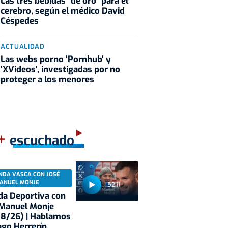
Las tres bebidas "de oro" para el
cerebro, según el médico David
Céspedes
ACTUALIDAD
Las webs porno 'Pornhub' y
'XVideos', investigadas por no
proteger a los menores
+
escuchado
NDA VASCA CON JOSÉ
ANUEL MONJE
52:11
a Deportiva con
 Manuel Monje
08/26) | Hablamos
ago Herrerín