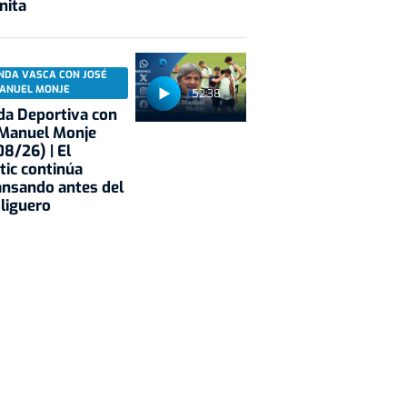
nita
NDA VASCA CON JOSÉ
ANUEL MONJE
52:38
a Deportiva con
 Manuel Monje
8/26) | El
tic continúa
nsando antes del
 liguero