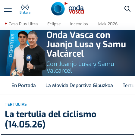
Bus
Bizkaia
Caso Plus Ultra
Eclipse
Incendios
Jaiak 2026
Onda Vasca con
DEPORTES
Juanjo Lusa y Samu
Valcárcel
Con Juanjo Lusa y Samu
Valcárcel
En Portada
La Movida Deportiva Gipuzkoa
Tertu
TERTULIAS
La tertulia del ciclismo
(14.05.26)