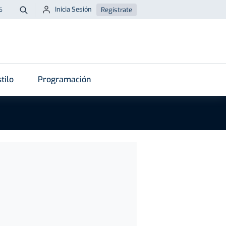
Inicia Sesión
Regístrate
6
Buscar
tilo
Programación