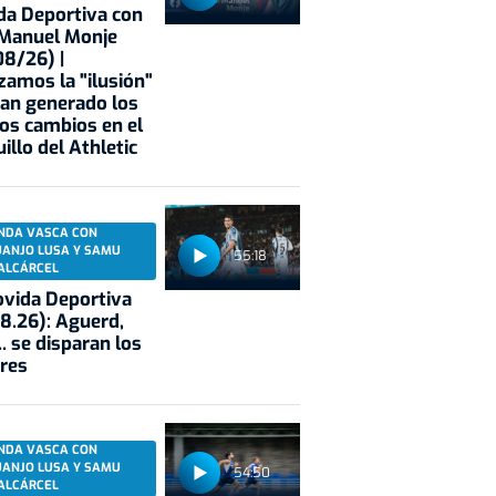
a Deportiva con
 Manuel Monje
8/26) |
zamos la "ilusión"
an generado los
os cambios en el
illo del Athletic
NDA VASCA CON
UANJO LUSA Y SAMU
55:18
ALCÁRCEL
vida Deportiva
8.26): Aguerd,
.. se disparan los
res
NDA VASCA CON
UANJO LUSA Y SAMU
54:50
ALCÁRCEL