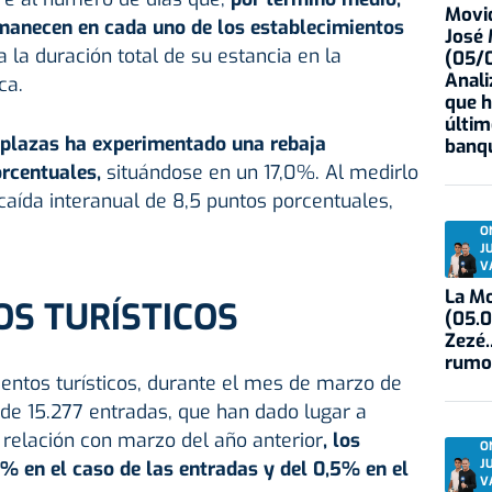
Movid
rmanecen en cada uno de los establecimientos
José
 la duración total de su estancia en la
(05/0
Anali
ca.
que h
últim
 plazas ha experimentado una rebaja
banqu
orcentuales,
situándose en un 17,0%. Al medirlo
 caída interanual de 8,5 puntos porcentuales,
O
J
V
La Mo
S TURÍSTICOS
(05.0
Zezé.
rumo
entos turísticos, durante el mes de marzo de
de 15.277 entradas, que han dado lugar a
 relación con marzo del año anterior
, los
O
J
% en el caso de las entradas y del 0,5% en el
V