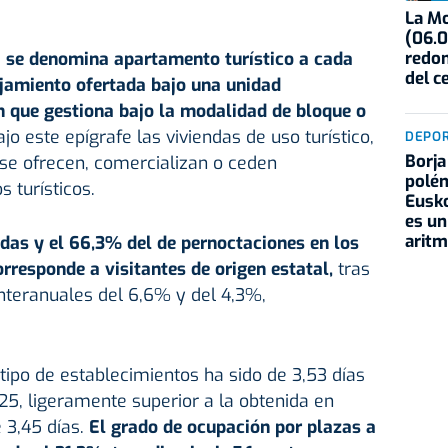
La Mo
(06.0
redon
,
se denomina apartamento turístico a cada
del c
ojamiento ofertada bajo una unidad
n que gestiona bajo la modalidad de bloque o
jo este epígrafe las viviendas de uso turístico,
DEPO
Borja
 se ofrecen, comercializan o ceden
polém
 turísticos.
Eusko
es un
aritm
adas y el 66,3% del de pernoctaciones en los
rresponde a visitantes de origen estatal,
tras
nteranuales del 6,6% y del 4,3%,
tipo de establecimientos ha sido de 3,53 días
5, ligeramente superior a la obtenida en
3,45 días.
El grado de ocupación por plazas a