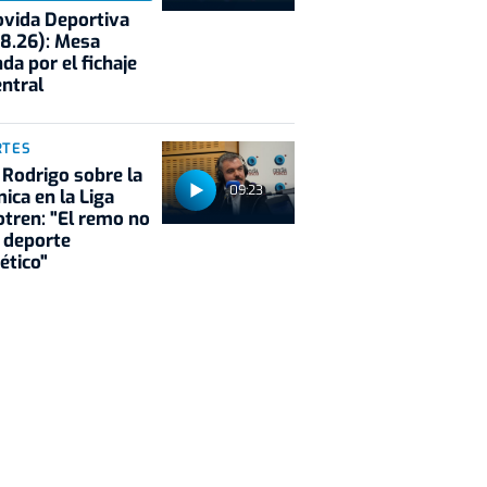
vida Deportiva
8.26): Mesa
da por el fichaje
entral
RTES
 Rodrigo sobre la
09:23
ica en la Liga
tren: "El remo no
 deporte
ético"