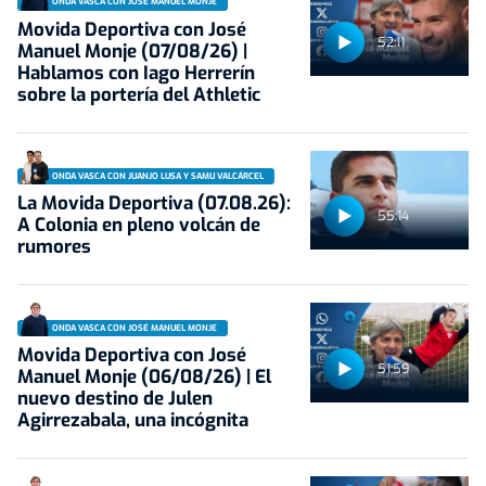
ONDA VASCA CON JOSÉ MANUEL MONJE
Movida Deportiva con José
52:11
Manuel Monje (07/08/26) |
Hablamos con Iago Herrerín
sobre la portería del Athletic
ONDA VASCA CON JUANJO LUSA Y SAMU VALCÁRCEL
La Movida Deportiva (07.08.26):
55:14
A Colonia en pleno volcán de
rumores
ONDA VASCA CON JOSÉ MANUEL MONJE
Movida Deportiva con José
51:59
Manuel Monje (06/08/26) | El
nuevo destino de Julen
Agirrezabala, una incógnita