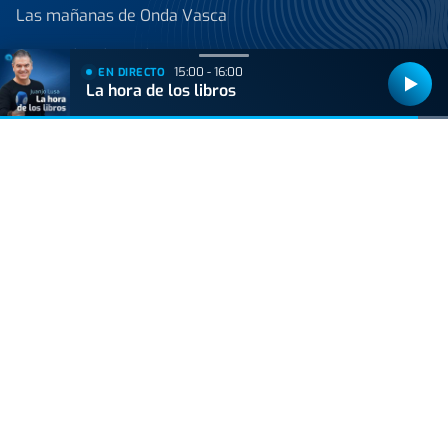
Las mañanas de Onda Vasca
Las tardes de Onda Vasca
15:00 - 16:00
EN DIRECTO
La hora de los libros
Kale Nagusia
Onda Vasca con José Manuel Monje
Onda Vasca con Juanjo Lusa y Samu Valcárcel
Onda Vasca con Imanol Arruti
Onda Vasca con Imanol Vilella
Onda Vasca con Ángel Plaza
Ver todos los programas
Noticias
Reportajes