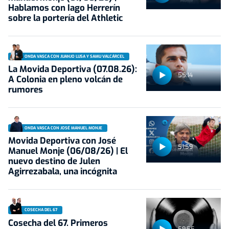
Hablamos con Iago Herrerín
sobre la portería del Athletic
ONDA VASCA CON JUANJO LUSA Y SAMU VALCÁRCEL
La Movida Deportiva (07.08.26):
55:14
A Colonia en pleno volcán de
rumores
ONDA VASCA CON JOSÉ MANUEL MONJE
Movida Deportiva con José
51:59
Manuel Monje (06/08/26) | El
nuevo destino de Julen
Agirrezabala, una incógnita
COSECHA DEL 67
Cosecha del 67. Primeros
59:55