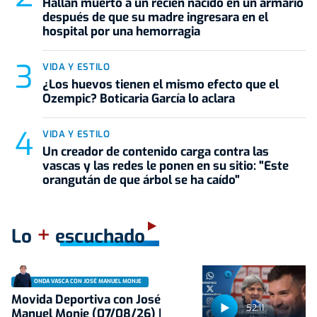
Hallan muerto a un recién nacido en un armario
después de que su madre ingresara en el
hospital por una hemorragia
VIDA Y ESTILO
¿Los huevos tienen el mismo efecto que el
Ozempic? Boticaria García lo aclara
VIDA Y ESTILO
Un creador de contenido carga contra las
vascas y las redes le ponen en su sitio: "Este
orangután de que árbol se ha caído"
+
Lo
escuchado
ONDA VASCA CON JOSÉ MANUEL MONJE
Movida Deportiva con José
52:11
Manuel Monje (07/08/26) |