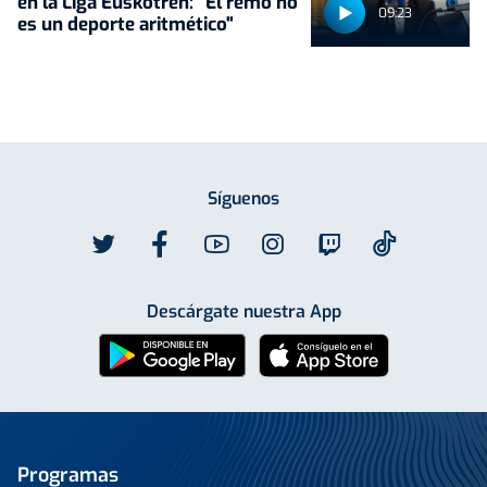
en la Liga Euskotren: "El remo no
09:23
es un deporte aritmético"
Síguenos
Descárgate nuestra App
Programas