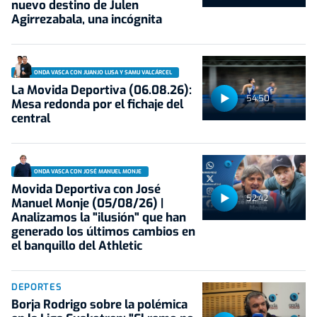
nuevo destino de Julen
Agirrezabala, una incógnita
ONDA VASCA CON JUANJO LUSA Y SAMU VALCÁRCEL
La Movida Deportiva (06.08.26):
54:50
Mesa redonda por el fichaje del
central
ONDA VASCA CON JOSÉ MANUEL MONJE
Movida Deportiva con José
52:42
Manuel Monje (05/08/26) |
Analizamos la "ilusión" que han
generado los últimos cambios en
el banquillo del Athletic
DEPORTES
Borja Rodrigo sobre la polémica