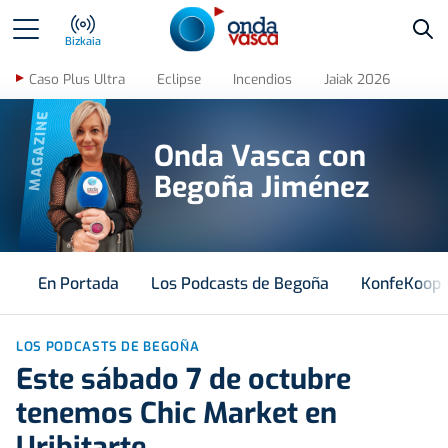
Bus
Bizkaia
Caso Plus Ultra
Eclipse
Incendios
Jaiak 2026
MAGAZINE
Onda Vasca con
Begoña Jiménez
En Portada
Los Podcasts de Begoña
KonfeKoop
LOS PODCASTS DE BEGOÑA
Este sábado 7 de octubre
tenemos Chic Market en
Uribitarte