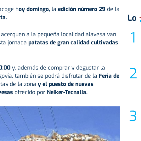
 acoge
h
oy domingo,
la
edición número 29
de la
Lo
ata.
 acerquen a la pequeña localidad alavesa van
sta jornada
patatas de gran calidad cultivadas
0:00
y, además de comprar y degustar la
ovía, también se podrá disfrutar de la
Feria de
atas de la zona
y el puesto de
nuevas
vesas
ofrecido por
Neiker-Tecnalia.