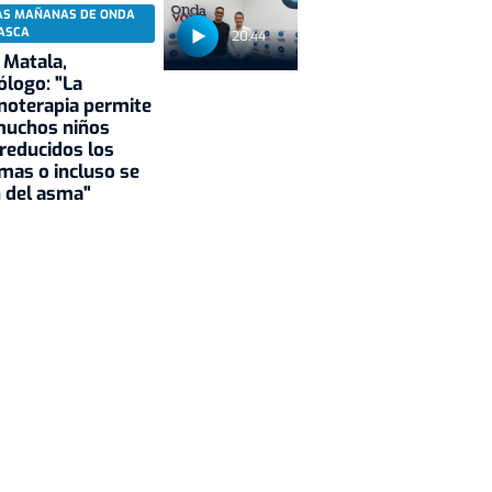
AS MAÑANAS DE ONDA
ASCA
20:44
 Matala,
ólogo: "La
noterapia permite
muchos niños
reducidos los
mas o incluso se
 del asma"