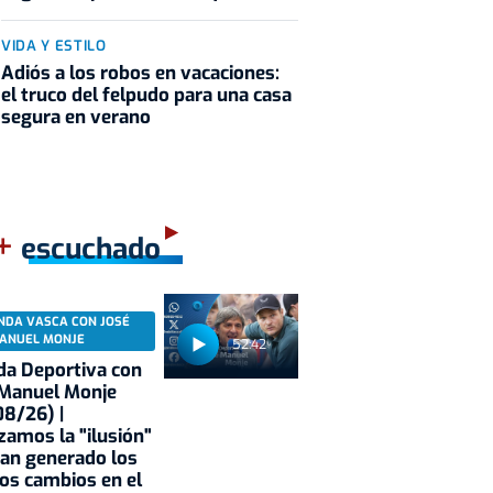
VIDA Y ESTILO
Adiós a los robos en vacaciones:
el truco del felpudo para una casa
segura en verano
+
escuchado
NDA VASCA CON JOSÉ
ANUEL MONJE
52:42
a Deportiva con
 Manuel Monje
8/26) |
zamos la "ilusión"
an generado los
os cambios en el