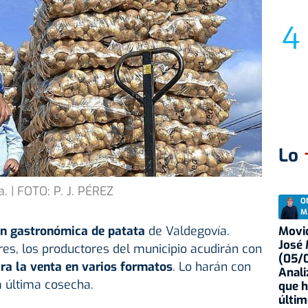
Lo
. | FOTO: P. J. PÉREZ
O
M
n gastronómica de patata
de Valdegovía.
Movid
José
es, los productores del municipio acudirán con
(05/0
ra la venta en varios formatos
. Lo harán con
Anali
a última cosecha.
que h
últim