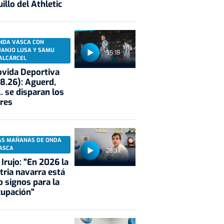
illo del Athletic
NDA VASCA CON
UANJO LUSA Y SAMU
55:18
ALCÁRCEL
vida Deportiva
8.26): Aguerd,
.. se disparan los
res
AS MAÑANAS DE ONDA
ASCA
28:37
 Irujo: "En 2026 la
tria navarra está
 signos para la
cupación"