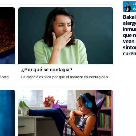
L
V
Bakai
alerg
inmu
que 
vean 
sínto
curen
¿Por qué se contagia?
 otro
La ciencia explica por qué el bostezo es contagioso