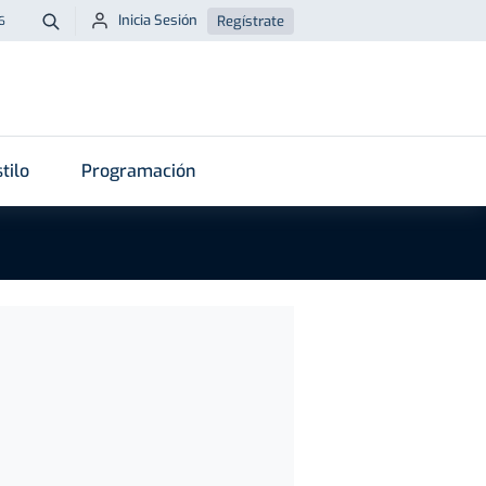
Inicia Sesión
Regístrate
6
Buscar
tilo
Programación