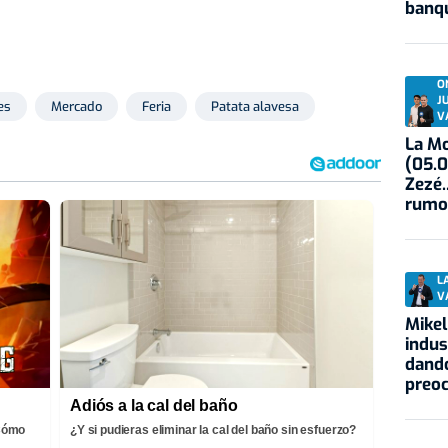
banqu
O
J
es
Mercado
Feria
Patata alavesa
V
La Mo
(05.0
Zezé.
rumo
L
V
Mikel
indus
dando
preo
Adiós a la cal del baño
¡Cómo
¿Y si pudieras eliminar la cal del baño sin esfuerzo?