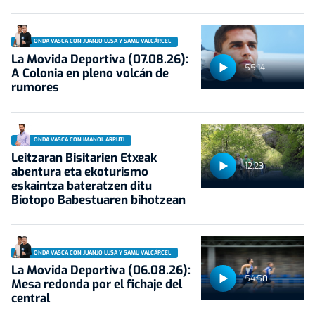
ONDA VASCA CON JUANJO LUSA Y SAMU VALCÁRCEL
La Movida Deportiva (07.08.26):
55:14
A Colonia en pleno volcán de
rumores
ONDA VASCA CON IMANOL ARRUTI
Leitzaran Bisitarien Etxeak
12:23
abentura eta ekoturismo
eskaintza bateratzen ditu
Biotopo Babestuaren bihotzean
ONDA VASCA CON JUANJO LUSA Y SAMU VALCÁRCEL
La Movida Deportiva (06.08.26):
54:50
Mesa redonda por el fichaje del
central