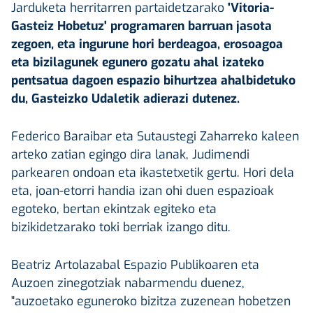
Jarduketa herritarren partaidetzarako
'Vitoria-
Gasteiz Hobetuz' programaren barruan jasota
zegoen, eta ingurune hori berdeagoa, erosoagoa
eta bizilagunek egunero gozatu ahal izateko
pentsatua dagoen espazio bihurtzea ahalbidetuko
du, Gasteizko Udaletik adierazi dutenez.
Federico Baraibar eta Sutaustegi Zaharreko kaleen
arteko zatian egingo dira lanak, Judimendi
parkearen ondoan eta ikastetxetik gertu. Hori dela
eta, joan-etorri handia izan ohi duen espazioak
egoteko, bertan ekintzak egiteko eta
bizikidetzarako toki berriak izango ditu.
Beatriz Artolazabal Espazio Publikoaren eta
Auzoen zinegotziak nabarmendu duenez,
"auzoetako eguneroko bizitza zuzenean hobetzen