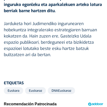
inguruko egonleku eta aparkalekuen arteko lotura
berriak barne hartzen ditu.
Jarduketa hori Judimendiko ingurunearen
hobekuntza integralerako estrategiaren barruan
kokatzen da. Hain zuzen ere, Gasteizko Udala
espazio publikoari, berdeguneei eta bizikidetza
espazioei lotutako beste esku hartze batzuk
bultzatzen ari da bertan.
ETIQUETAS
Euskara
Euskaraz
DNAEuskaraz