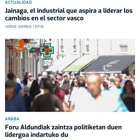
ACTUALIDAD
Jainaga, el industrial que aspira a liderar los
cambios en el sector vasco
JORGE GARMA | NTM
ARABA
Foru Aldundiak zaintza politiketan duen
lidergoa indartuko du