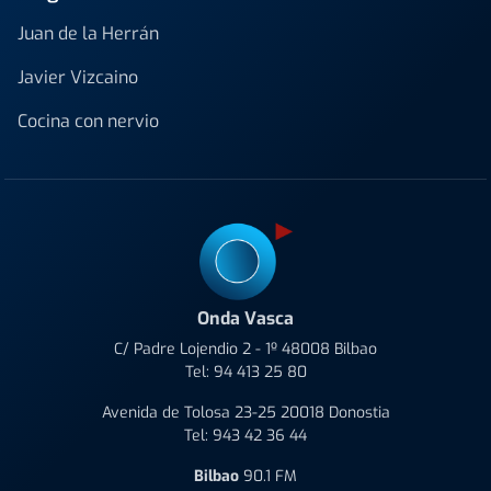
Juan de la Herrán
Javier Vizcaino
Cocina con nervio
Onda Vasca
C/ Padre Lojendio 2 - 1º 48008 Bilbao
Tel:
94 413 25 80
Avenida de Tolosa 23-25 20018 Donostia
Tel:
943 42 36 44
Bilbao
90.1 FM