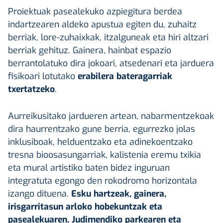
Proiektuak pasealekuko azpiegitura berdea
indartzearen aldeko apustua egiten du, zuhaitz
berriak, lore-zuhaixkak, itzalguneak eta hiri altzari
berriak gehituz. Gainera, hainbat espazio
berrantolatuko dira jokoari, atsedenari eta jarduera
fisikoari lotutako
erabilera bateragarriak
txertatzeko
.
Aurreikusitako jardueren artean, nabarmentzekoak
dira haurrentzako gune berria, egurrezko jolas
inklusiboak, helduentzako eta adinekoentzako
tresna bioosasungarriak, kalistenia eremu txikia
eta mural artistiko baten bidez inguruan
integratuta egongo den rokodromo horizontala
izango dituena.
Esku hartzeak, gainera,
irisgarritasun arloko hobekuntzak eta
pasealekuaren, Judimendiko parkearen eta