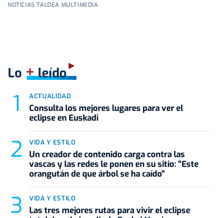
NOTICIAS TALDEA MULTIMEDIA
+
Lo
leído
ACTUALIDAD
Consulta los mejores lugares para ver el
eclipse en Euskadi
VIDA Y ESTILO
Un creador de contenido carga contra las
vascas y las redes le ponen en su sitio: "Este
orangután de que árbol se ha caído"
VIDA Y ESTILO
Las tres mejores rutas para vivir el eclipse