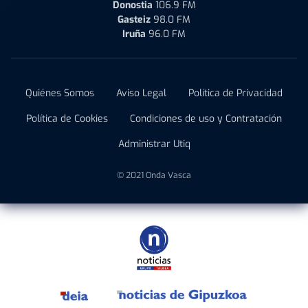
Donostia
106.9 FM
Gasteiz
98.0 FM
Iruña
96.0 FM
Quiénes Somos
Aviso Legal
Política de Privacidad
Política de Cookies
Condiciones de uso y Contratación
Administrar Utiq
© 2021 Onda Vasca