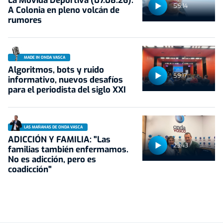
La Movida Deportiva (07.08.26):
55:14
A Colonia en pleno volcán de
rumores
MADE IN ONDA VASCA
Algoritmos, bots y ruido
59:17
informativo, nuevos desafíos
para el periodista del siglo XXI
LAS MAÑANAS DE ONDA VASCA
ADICCIÓN Y FAMILIA: "Las
23:43
familias también enfermamos.
No es adicción, pero es
coadicción"