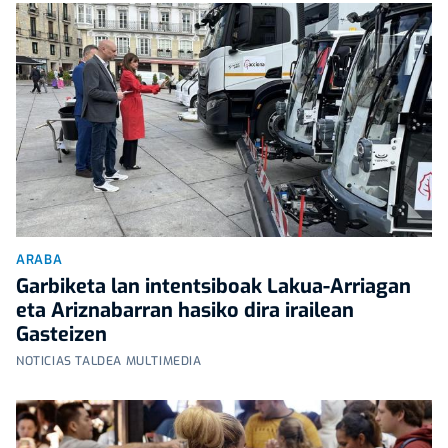
ARABA
Garbiketa lan intentsiboak Lakua-Arriagan
eta Ariznabarran hasiko dira irailean
Gasteizen
NOTICIAS TALDEA MULTIMEDIA