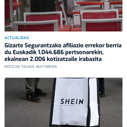
ACTUALIDAD
Gizarte Segurantzako afiliazio errekor berria
du Euskadik 1.044.686 pertsonarekin,
ekainean 2.006 kotizatzaile irabazita
NOTICIAS TALDEA MULTIMEDIA