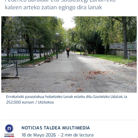
kaleen arteko zatian egingo dira lanak
Errekatxiki pasealekua hobetzeko lanak esleitu ditu Gasteizko Udalak, ia
252.000 euroan. / Utzitakoa
NOTICIAS TALDEA MULTIMEDIA
18 de Mayo 2026
2 min de lectura