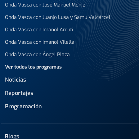
Onda Vasca con José Manuel Monje
Onda Vasca con Juanjo Lusa y Samu Valcárcel
Onda Vasca con Imanol Arruti
Onda Vasca con Imanol Vilella
Onda Vasca con Ángel Plaza
Ver todos los programas
Noticias
Reportajes
Programación
Blogs