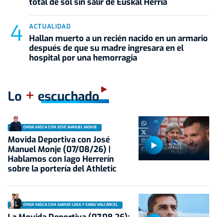
total de sol sin salir de Euskal Herria
ACTUALIDAD
Hallan muerto a un recién nacido en un armario
después de que su madre ingresara en el
hospital por una hemorragia
+
Lo
escuchado
ONDA VASCA CON JOSÉ MANUEL MONJE
Movida Deportiva con José
52:11
Manuel Monje (07/08/26) |
Hablamos con Iago Herrerín
sobre la portería del Athletic
ONDA VASCA CON JUANJO LUSA Y SAMU VALCÁRCEL