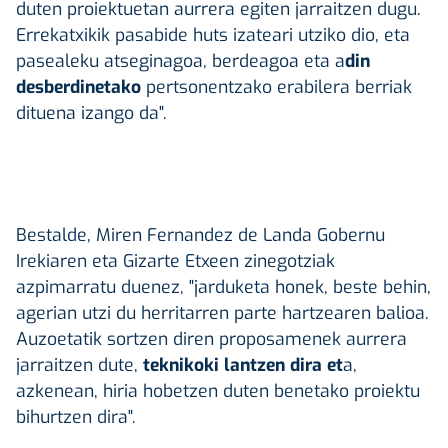
duten proiektuetan aurrera egiten jarraitzen dugu.
Errekatxikik pasabide huts izateari utziko dio, eta
pasealeku atseginagoa, berdeagoa eta a
din
desberdinetako
pertsonentzako erabilera berriak
dituena izango da".
Bestalde, Miren Fernandez de Landa Gobernu
Irekiaren eta Gizarte Etxeen zinegotziak
azpimarratu duenez, "jarduketa honek, beste behin,
agerian utzi du herritarren parte hartzearen balioa.
Auzoetatik sortzen diren proposamenek aurrera
jarraitzen dute,
teknikoki lantzen dira et
a,
azkenean, hiria hobetzen duten benetako proiektu
bihurtzen dira".