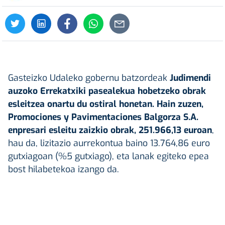
Gasteizko Udaleko gobernu batzordeak
Judimendi
auzoko Errekatxiki pasealekua hobetzeko obrak
esleitzea onartu du ostiral honetan. Hain zuzen,
Promociones y Pavimentaciones Balgorza S.A.
enpresari esleitu zaizkio obrak, 251.966,13 euroan
,
hau da, lizitazio aurrekontua baino 13.764,86 euro
gutxiagoan (%5 gutxiago), eta lanak egiteko epea
bost hilabetekoa izango da.