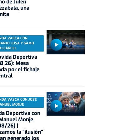
no de Julen
ezabala, una
nita
NDA VASCA CON
UANJO LUSA Y SAMU
54:50
ALCÁRCEL
vida Deportiva
8.26): Mesa
da por el fichaje
entral
NDA VASCA CON JOSÉ
ANUEL MONJE
52:42
a Deportiva con
 Manuel Monje
8/26) |
zamos la "ilusión"
an generado los