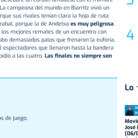
a campeona del mundo en Biarritz vivió un
que sus rivales tenían clara la hoja de ruta:
zabal, porque la de Andetxa
es muy peligrosa
.
ó los mejores remates de un encuentro con
ubo demasiados palos que frenaron la euforia,
0 espectadores que llenaron hasta la bandera
idió a las cuatro.
Las finales no siempre son
Lo
O
M
s de juego.
Movid
José
(06/0