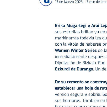
13 de Marzo 2023
3 min de lec
Erika Mugartegi y Arai Lej
sus estrellas brillan ya en
markinarras todavía les q
con la vitola de haberse 
Women Winter Series
de l
inmediatamente después de
Diputación de Bizkaia. Fue
Ezkurdi de Durango
. Un de
De su cemento se construye
establecer una hoja de rut
versión segura y sobria. S
sus hombros. También en l
buscar el cuero y rematar