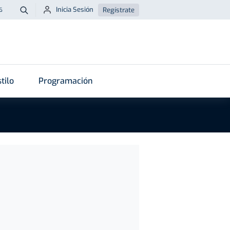
Inicia Sesión
Regístrate
6
Buscar
tilo
Programación