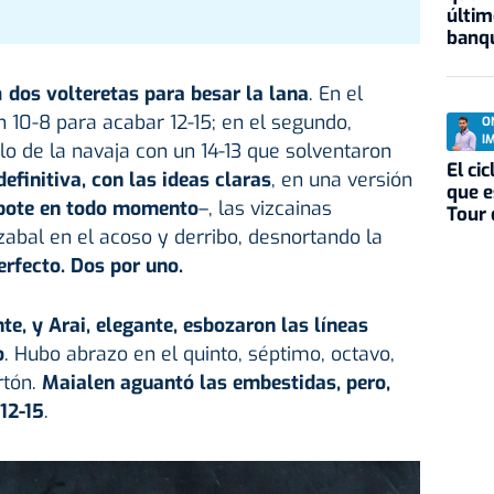
últim
banqu
a
dos volteretas para besar la lana
. En el
 10-8 para acabar 12-15; en el segundo,
O
I
filo de la navaja con un 14-13 que solventaron
El ci
efinitiva, con las ideas claras
, en una versión
que e
ebote en todo momento
–, las vizcainas
Tour 
zabal en el acoso y derribo, desnortando la
erfecto. Dos por uno.
te, y Arai, elegante, esbozaron las líneas
o
. Hubo abrazo en el quinto, séptimo, octavo,
rtón.
Maialen aguantó las embestidas, pero,
12-15
.