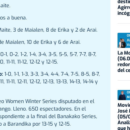
desti
aite.
Agirr
incóg
os a buena.
aite, 3 de Maialen, 8 de Erika y 2 de Arai.
O
J
de Maialen, 10 de Erika y 6 de Arai.
V
La Mo
0-1, 0-2, 1-2, 1-4, 3-4, 3-5, 5-5, 5-7, 7-7, 8-7,
(06.0
0, 11-11, 11-12, 12-12 y 12-15.
redon
del c
o:
1-0, 1-1, 1-3, 3-3, 3-4, 4-4, 7-4, 7-5, 8-5, 8-7,
, 11-11, 12-11, 12-12, 12-13, 13-13, 14-13, 14-14 y
O
M
eo Women Winter Series disputado en el
Movid
ango. Lleno. 650 espectadores. En el
José
spondiente a la final del Banakako Series,
(05/0
Anali
 a Barandika por 13-15 y 12-15.
que h