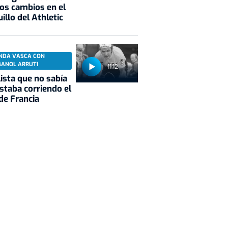
os cambios en el
illo del Athletic
NDA VASCA CON
MANOL ARRUTI
11:12
clista que no sabía
staba corriendo el
de Francia