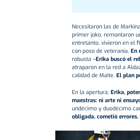
Necesitaron las de Markin
primer joko, remontaron un
entretanto, vivieron en el 
con poso de veteranía.
En d
robusta –
Erika buscó el r
atraparon en la red a Alda
calidad de Maite.
El plan p
En la apertura,
Erika, poten
maestras: ni arte ni ensay
undécimo y duodécimo ca
obligada, cometió errores. 