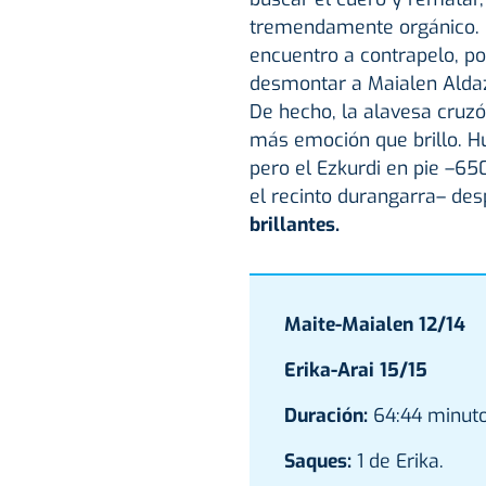
tremendamente orgánico. L
encuentro a contrapelo, por
desmontar a Maialen Alda
De hecho, la alavesa cruz
más emoción que brillo. H
pero el Ezkurdi en pie –65
el recinto durangarra– desp
brillantes.
Maite-Maialen 12/14
Erika-Arai 15/15
Duración:
64:44 minuto
Saques:
1 de Erika.