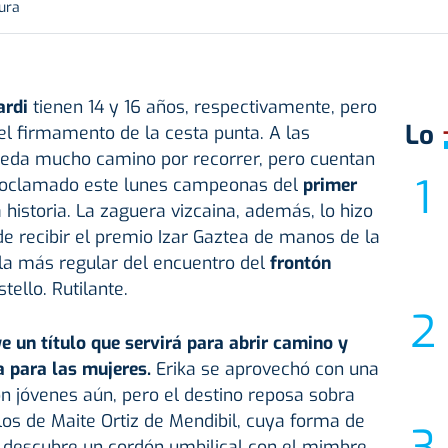
tura
ardi
tienen 14 y 16 años, respectivamente, pero
Lo
 el firmamento de la cesta punta. A las
ueda mucho camino por recorrer, pero cuentan
proclamado este lunes campeonas del
primer
a historia. La zaguera vizcaina, además, lo hizo
 recibir el premio Izar Gaztea de manos de la
 la más regular del encuentro del
frontón
stello. Rutilante.
 un título que servirá para abrir camino y
a para las mujeres.
Erika se aprovechó con una
on jóvenes aún, pero el destino reposa sobra
os de Maite Ortiz de Mendibil, cuya forma de
, descubre un cordón umbilical con el mimbre