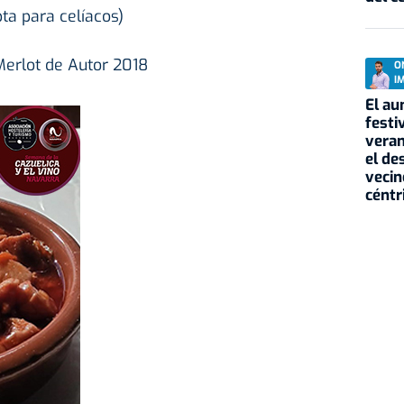
ta para celíacos)
erlot de Autor 2018
O
I
El au
festi
veran
el de
vecin
céntr