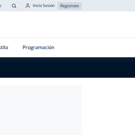
Inicia Sesión
Regístrate
6
Buscar
tilo
Programación