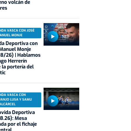
eno volcán de
res
NDA VASCA CON JOSÉ
ANUEL MONJE
52:11
a Deportiva con
 Manuel Monje
08/26) | Hablamos
ago Herrerín
 la portería del
tic
NDA VASCA CON
UANJO LUSA Y SAMU
54:50
ALCÁRCEL
vida Deportiva
8.26): Mesa
da por el fichaje
entral