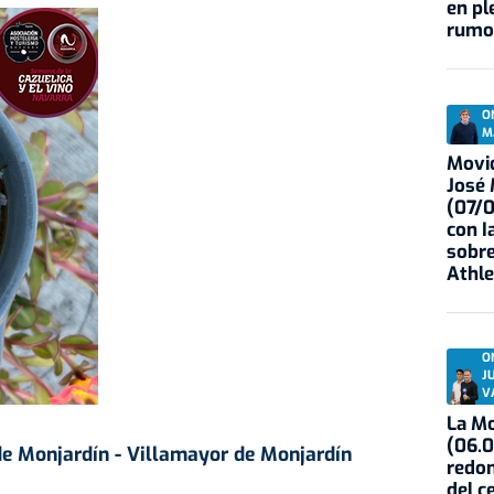
en pl
rumo
O
M
Movid
José
(07/
con I
sobre
Athle
O
J
V
La Mo
(06.0
de Monjardín - Villamayor de Monjardín
redon
del c