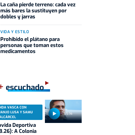
La caña pierde terreno: cada vez
más bares la sustituyen por
dobles y jarras
VIDA Y ESTILO
Prohibido el plátano para
personas que toman estos
medicamentos
+
escuchado
NDA VASCA CON
UANJO LUSA Y SAMU
55:14
ALCÁRCEL
vida Deportiva
8.26): A Colonia