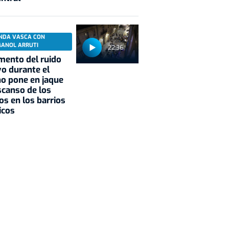
NDA VASCA CON
MANOL ARRUTI
22:36
mento del ruido
vo durante el
o pone en jaque
scanso de los
os en los barrios
icos