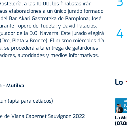
stelería, a las 10:00, los finalistas irán
us elaboraciones a un único jurado formado
 del Bar Akari Gastroteka de Pamplona;
José
urante Topero de Tudela; y
David Palacios,
ulador de la D.O. Navarra. Este j
urado elegirá
(Oro, Plata y Bronce). El mismo miércoles día
ía, se procederá a la entrega de galardones
zadores, autoridades y medios informativos.
Lo
a - Mutilva
ún (apta para celíacos)
O
J
V
pe de Viana Cabernet Sauvignon 2022
La Mo
(07.0